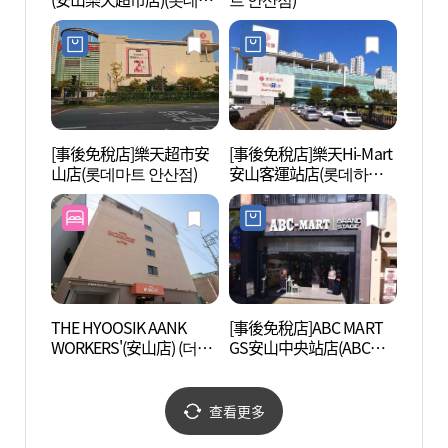
이마트 안산롯데마트점)
[事後免稅店]樂天超市安
[事後免稅店]樂天Hi-Mart
安養川
山店(롯데마트 안산점)
安山客運站店(롯데하이
마트 안산터미널점)
THE HYOOSIK AANK
[事後免稅店]ABC MART
光明洞
WORKERS'(安山店) (더휴
GS安山中央站店(ABC마
식 아늑 워커스 안산점)
트 GS 안산중앙역점)
查看更多