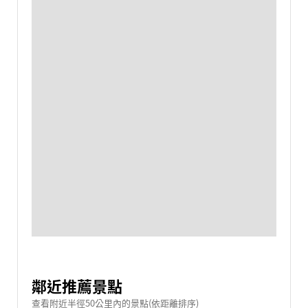
鄰近推薦景點
查看附近半徑50公里內的景點(依距離排序)