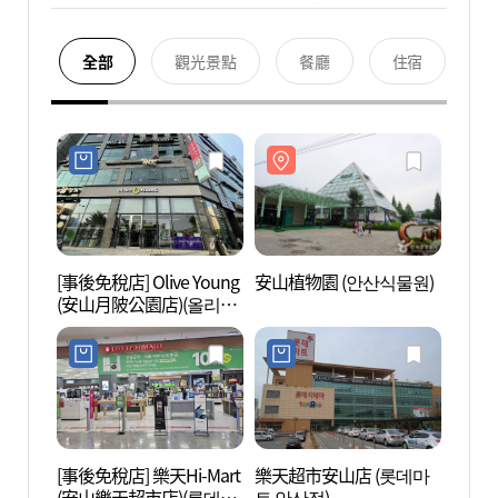
全部
觀光景點
餐廳
住宿
[事後免稅店] Olive Young
安山植物園 (안산식물원)
安山植
(安山月陂公園店)(올리브
영 안산월피공원점)
[事後免稅店] 樂天Hi-Mart
樂天超市安山店 (롯데마
京畿道
(安山樂天超市店)(롯데하
트 안산점)
술관)