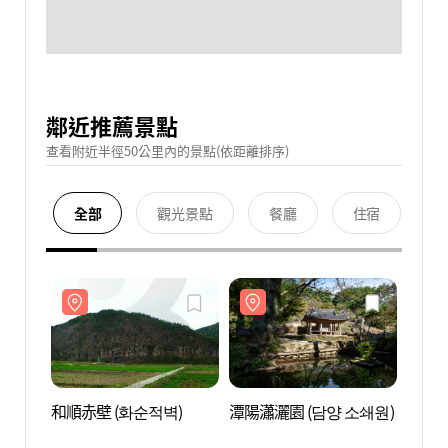
鄰近推薦景點
查看附近半徑50公里內的景點(依距離排序)
全部
觀光景點
餐廳
住宿
和順赤壁 (화순적벽)
潭陽瀟灑園 (담양 소쇄원)
和順赤