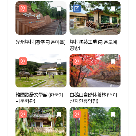
光州坪村 (광주 평촌마을)
坪村陶藝工房 (평촌도예
光州坪
공방)
韓國歌辭文學館 (한국가
白鵝山自然休養林 (백아
白鵝山
사문학관)
산자연휴양림)
산자연