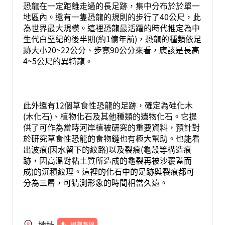
恐龍在一定距離走過的長足跡，集中分布於於單一
地區內。還有一隻恐龍的規則的步行了40公尺，此
為世界最大規模。這裡恐龍最活躍的時代推定為中
生代白堊紀的後半期(約1億年前)，恐龍的種類依足
跡大小20~22公分、步寬90公分來看，應該是長高
4~5公尺的異特龍。
此外還有12個草食性恐龍的足跡，確定為硅化木
(木化石)、植物化石及其他種類的遺物化石。它提
供了可作為當時河岸植被研究的重要資料，預計對
於研究草食性恐龍的食物鏈也有極大幫助。也能看
出波痕(因水留下的紋路)以及裂痕(龜殼等構造痕
跡，因高溫對粘土質所造成的龜裂再被沙覆蓋而
成)的沉積紋理。這裡的化石中的足跡與裂痕都可
分為三層，可猜測形象的時間相當久遠。
地址
規劃路線