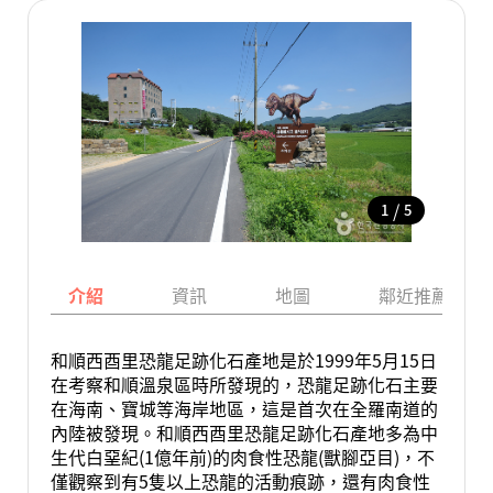
/
1
5
介紹
資訊
地圖
鄰近推薦景點
和順西酉里恐龍足跡化石產地是於1999年5月15日
在考察和順溫泉區時所發現的，恐龍足跡化石主要
在海南、寶城等海岸地區，這是首次在全羅南道的
內陸被發現。和順西酉里恐龍足跡化石產地多為中
生代白堊紀(1億年前)的肉食性恐龍(獸腳亞目)，不
僅觀察到有5隻以上恐龍的活動痕跡，還有肉食性