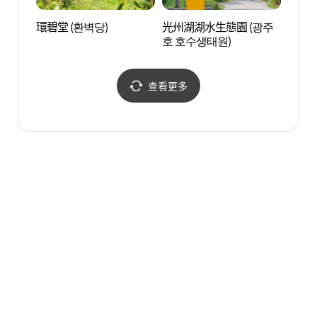
環碧堂 (환벽당)
光州湖湖水生態園 (광주
光州湖
호 호수생태원)
호 호
查看更多