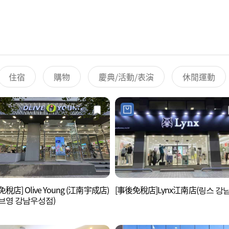
住宿
購物
慶典/活動/表演
休閒運動
稅店] Olive Young (江南宇成店)
[事後免稅店]Lynx江南店(링스 강남
브영 강남우성점)