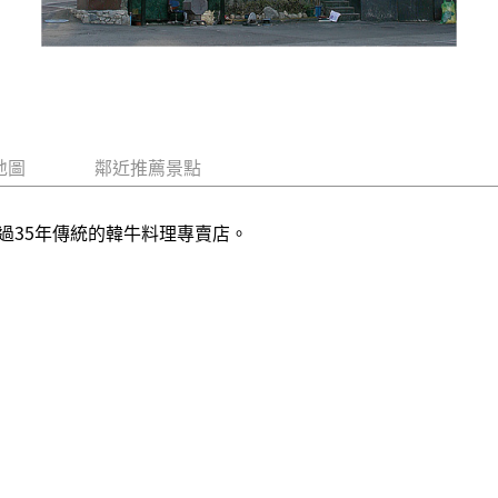
地圖
鄰近推薦景點
過35年傳統的韓牛料理專賣店。