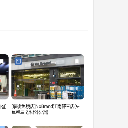
점)
[事後免稅店]NoBrand江南驛三店(노
吉祥陶器 (길상도예)
브랜드 강남역삼점)