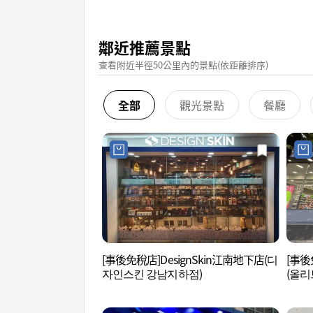
鄰近推薦景點
查看附近半徑50公里內的景點(依距離排序)
全部
觀光景點
餐廳
[事後免稅店]DesignSkin江南地下店(디
[事後免
자인스킨 강남지하점)
(올리