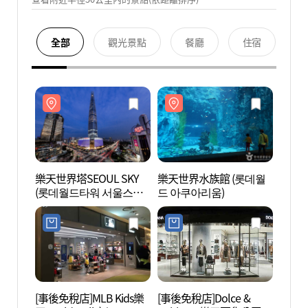
全部
觀光景點
餐廳
住宿
樂天世界塔SEOUL SKY
樂天世界水族館 (롯데월
樂天世
(롯데월드타워 서울스카
드 아쿠아리움)
(롯데
이)
이)
[事後免稅店]MLB Kids樂
[事後免稅店]Dolce &
樂天