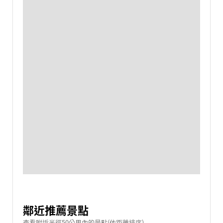
鄰近推薦景點
查看附近半徑50公里內的景點(依距離排序)