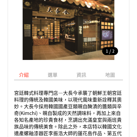
/
1
2
介紹
選單
資訊
地圖
宮廷韓式料理專門店—大長今承襲了朝鮮王朝宮廷
料理的傳統及韓國美味，以現代風味重新詮釋其奧
妙。大長今採用韓國國產豆類親自醃漬的醬類與辛
奇(Kimchi)、親自製成的天然調味料，再加上來自
各知名產地的珍貴食材，烹調出充滿皇室與兩班貴
族品味的傳統美食。除此之外，本店特以韓國文化
遺產螺釉漆器匠李振浩大師的蓮花島作品、第五代