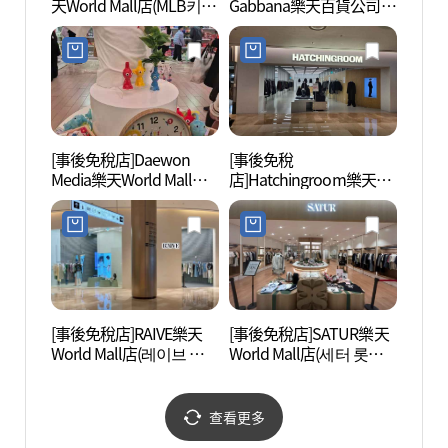
天World Mall店(MLB키즈
Gabbana樂天百貨公司
物城 
롯데월드몰점)
Avenuel蠶室店(돌체앤가
월드몰
바나 롯데백화점 에비뉴
엘 잠실점)
[事後免稅店]Daewon
[事後免稅
蠶室觀
Media樂天World Mall店
店]Hatchingroom樂天
특구)
(대원미디어 롯데월드몰
World Mall店(해칭룸 롯
점)
데월드몰점)
[事後免稅店]RAIVE樂天
[事後免稅店]SATUR樂天
Char
World Mall店(레이브 롯
World Mall店(세터 롯데
어터)
데월드몰점)
월드몰점)
查看更多