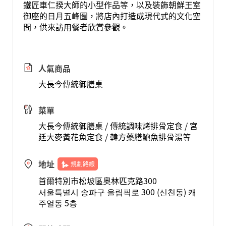
鐵匠車仁揆大師的小型作品等，以及裝飾朝鮮王室
御座的日月五峰圖，將店內打造成現代式的文化空
間，供來訪用餐者欣賞參觀。
人氣商品
大長今傳統御膳桌
菜單
大長今傳統御膳桌 / 傳統調味烤排骨定食 / 宮
廷大麥黃花魚定食 / 韓方藥膳鮑魚排骨湯等
地址
規劃路線
首爾特別市松坡區奧林匹克路300
서울특별시 송파구 올림픽로 300 (신천동) 캐
주얼동 5층