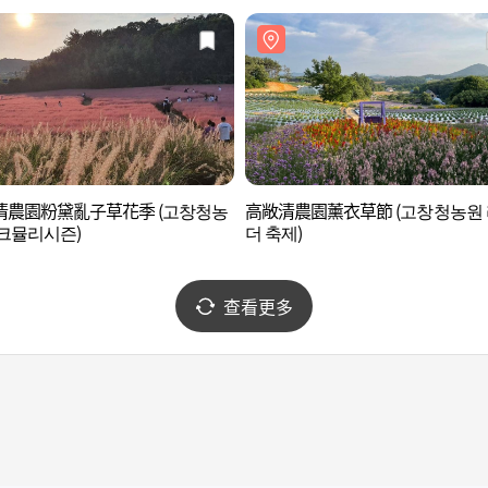
清農園粉黛亂子草花季 (고창청농
高敞清農園薰衣草節 (고창청농원
크뮬리시즌)
더 축제)
查看更多