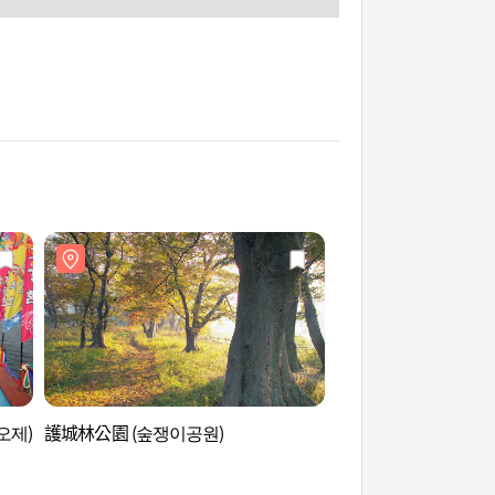
오제)
護城林公園 (숲쟁이공원)
白岫海岸道路 (백수