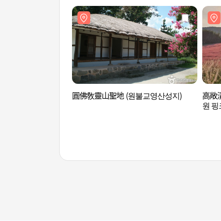
圓佛敎靈山聖地 (원불교영산성지)
高敞
원 핑