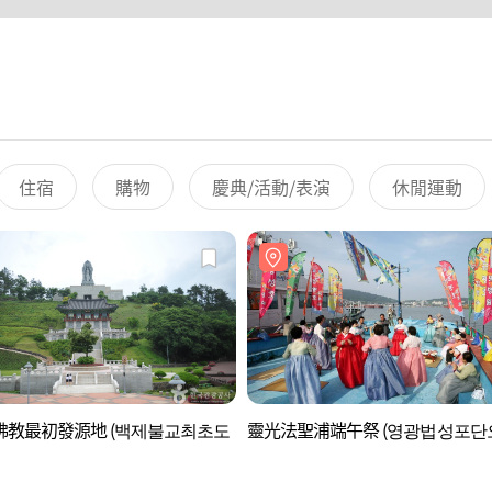
住宿
購物
慶典/活動/表演
休閒運動
佛教最初發源地 (백제불교최초도
靈光法聖浦端午祭 (영광법성포단