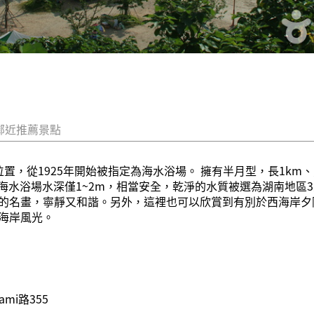
鄰近推薦景點
m位置，從1925年開始被指定為海水浴場。 擁有半月型，長1km、
i海水浴場水深僅1~2m，相當安全，乾淨的水質被選為湖南地
的名畫，寧靜又和諧。另外，這裡也可以欣賞到有別於西海岸夕
海岸風光。
mi路355