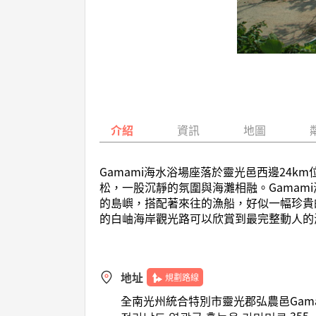
介紹
資訊
地圖
Gamami海水浴場座落於靈光邑西邊24k
松，一股沉靜的氛圍與海灘相融。Gamam
的島嶼，搭配著來往的漁船，好似一幅珍貴
的白岫海岸觀光路可以欣賞到最完整動人的
地址
規劃路線
全南光州統合特別市靈光郡弘農邑Gama