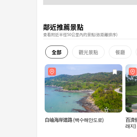
鄰近推薦景點
查看附近半徑50公里內的景點(依距離排序)
全部
觀光景點
餐廳
白岫海岸道路 (백수해안도로)
百濟
래지)