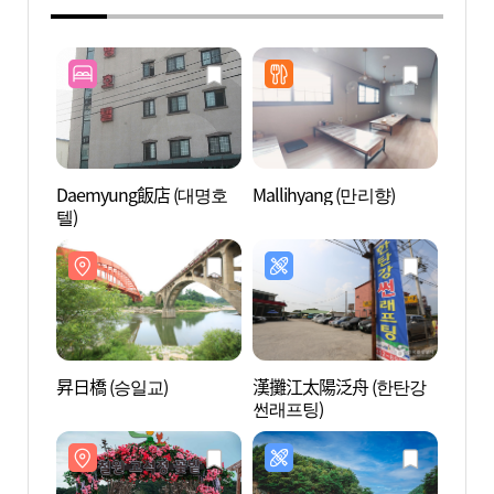
Daemyung飯店 (대명호
Mallihyang (만리향)
昇日橋
텔)
昇日橋 (승일교)
漢攤江太陽泛舟 (한탄강
三釜
썬래프팅)
國教
園] 
유네스