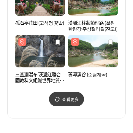
孤石亭花田 (고석정 꽃밭)
漢灘江柱狀節理路 (철원
鐵原第
한탄강 주상절리길(잔도))
(철원)
三釜淵瀑布[漢灘江聯合
蓴潭溪谷 (순담계곡)
孤石亭
國教科文組織世界地質公
정국민
園] (삼부연폭포 (한탄강
유네스코 세계지질공원))
查看更多