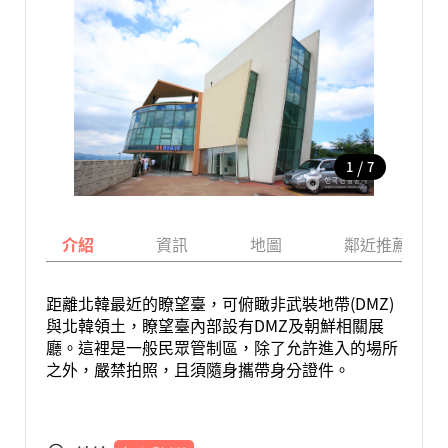
/
1
7
介紹
資訊
地圖
鄰近推薦景點
距離北韓最近的瞭望臺，可俯瞰非武裝地帶(DMZ)
與北韓領土，瞭望臺內部設有DMZ及朝鮮相關展
廳。這裡是一般民眾管制區，除了允許進入的場所
之外，嚴禁拍照，且須隨身攜帶身分證件。