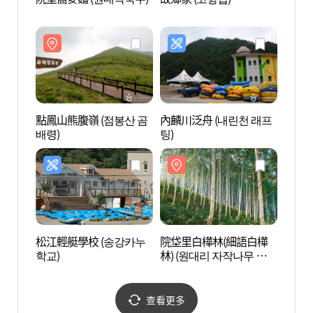
林) 
(속삭
點鳳山熊腹嶺 (점봉산 곰
內麟川泛舟 (내린천 래프
國立
배령)
팅)
(국립
松江輕艇學校 (송강카누
院垈里白樺林(細語白樺
大勝瀑
학교)
林) (원대리 자작나무 숲
(속삭이는 자작나무 숲))
查看更多