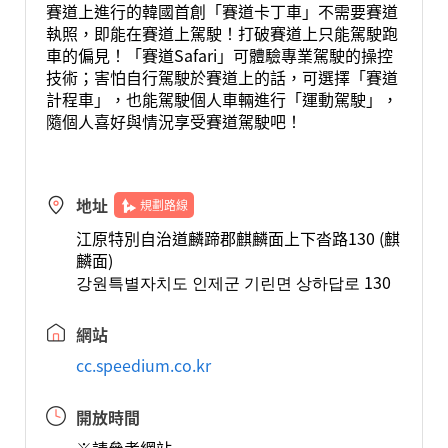
賽道上進行的韓國首創「賽道卡丁車」不需要賽道
執照，即能在賽道上駕駛！打破賽道上只能駕駛跑
車的偏見！「賽道Safari」可體驗專業駕駛的操控
技術；害怕自行駕駛於賽道上的話，可選擇「賽道
計程車」，也能駕駛個人車輛進行「運動駕駛」，
隨個人喜好與情況享受賽道駕駛吧！
地址
規劃路線
江原特別自治道麟蹄郡麒麟面上下沓路130 (麒
麟面)
강원특별자치도 인제군 기린면 상하답로 130
網站
cc.speedium.co.kr
開放時間