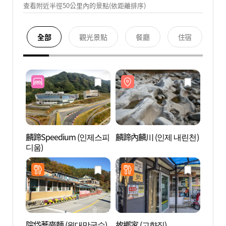
查看附近半徑50公里內的景點(依距離排序)
全部
觀光景點
餐廳
住宿
麟蹄Speedium (인제스피
麟蹄內麟川 (인제 내린천)
麟蹄內
디움)
院垈蕎麥麵 (원대막국수)
故鄉家 (고향집)
院垈