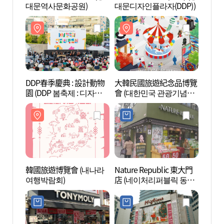
대문역사문화공원)
대문디자인플라자(DDP))
대문
DDP春季慶典 : 設計動物
大韓民國旅遊紀念品博覽
光熙門
園 (DDP 봄축제 : 디자인
會 (대한민국 관광기념품
동물원)
박람회)
韓國旅遊博覽會 (내나라
Nature Republic 東大門
東大門
여행박람회)
店 (네이처리퍼블릭 동대
문)
문점)