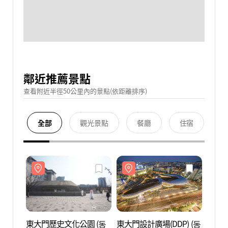
鄰近推薦景點
查看附近半徑50公里內的景點(依距離排序)
全部
觀光景點
餐廳
住宿
東大門歷史文化公園 (동
東大門設計廣場(DDP) (동
東大門