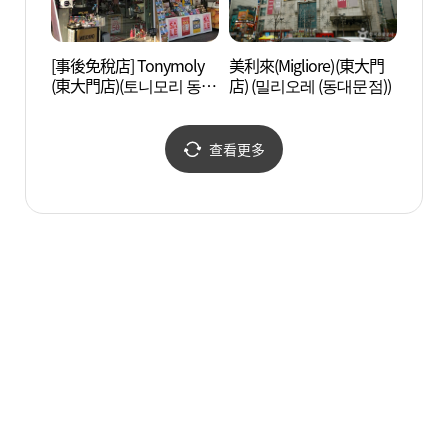
[事後免稅店] Tonymoly
美利來(Migliore)(東大門
首爾東
(東大門店)(토니모리 동대
店) (밀리오레 (동대문점))
울 동
문점)
查看更多