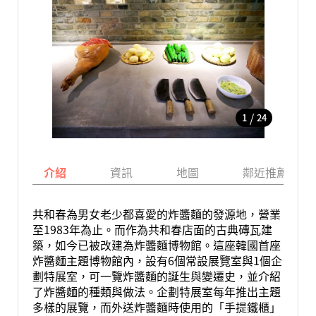
/
1
24
介紹
資訊
地圖
鄰近推薦景點
共和春為男女老少都喜愛的炸醬麵的發源地，營業
至1983年為止。而作為共和春店面的古典磚瓦建
築，如今已被改建為炸醬麵博物館。這座韓國首座
炸醬麵主題博物館內，設有6個常設展覽室與1個企
劃特展室，可一覽炸醬麵的誕生與變遷史，並介紹
了炸醬麵的種類與做法。企劃特展室每年推出主題
多樣的展覽，而外送炸醬麵時使用的「手提鐵櫃」