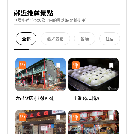
鄰近推薦景點
查看附近半徑50公里內的景點(依距離排序)
全部
觀光景點
餐廳
住宿
大昌飯店 (대창반점)
十里香 (십리향)
韓中園