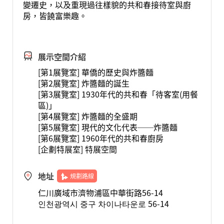
變遷史，以及重現過往樣貌的共和春接待室與廚
房，皆饒富樂趣。
展示空間介紹
[第1展覽室] 華僑的歷史與炸醬麵
[第2展覽室] 炸醬麵的誕生
[第3展覽室] 1930年代的共和春「待客室(用餐
區)」
[第4展覽室] 炸醬麵的全盛期
[第5展覽室] 現代的文化代表──炸醬麵
[第6展覽室] 1960年代的共和春廚房
[企劃特展室] 特展空間
地址
規劃路線
仁川廣域市濟物浦區中華街路56-14
인천광역시 중구 차이나타운로 56-14