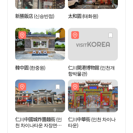
新勝飯店 (신승반점)
太和園 (태화원)
仁川中
천 차
리)
韓中園 (한중원)
仁川開港博物館 (인천개
大佛飯
항박물관)
텔전시
仁川中國城炸醬麵街 (인
仁川中華街 (인천 차이나
仁川藝
천 차이나타운 자장면거
타운)
플랫폼
리)