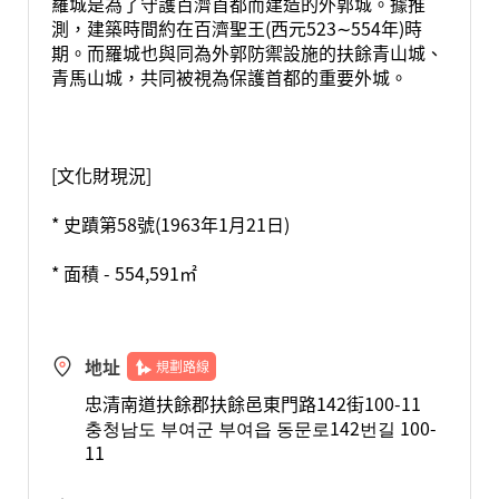
羅城是為了守護百濟首都而建造的外郭城。據推
測，建築時間約在百濟聖王(西元523∼554年)時
期。而羅城也與同為外郭防禦設施的扶餘青山城、
青馬山城，共同被視為保護首都的重要外城。
[文化財現況]
* 史蹟第58號(1963年1月21日)
* 面積 - 554,591㎡
地址
規劃路線
忠清南道扶餘郡扶餘邑東門路142街100-11
충청남도 부여군 부여읍 동문로142번길 100-
11