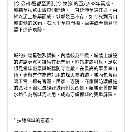
(今 公州)遷都至泗沘(今 扶餘)的西元538年築成，
城牆至扶蘇山城東側開始，一直延伸至錦江邊，由
於以泥土堆築而成，城郭幾已不存，如今只剩青山
城東側的20m、石木里至東門橋、筆書峰至鹽倉里
留下少許痕跡。
城的外牆呈強烈傾斜，內牆較為平緩，城牆上舖設
的道路更寬可讓馬在此奔馳，哨站處處可見，足以
想見當年盛景與城牆防守之嚴。在最高的筆書峰山
頂，更留有作為傳訊用的烽火臺遺跡。城內包含百
濟王宮，還有官廳、民家、寺院、商家與防禦設施
的遺址。錦江流經羅城南側與西側，羅城更曾開鑿
水路作為護城河之用，成為守護都城的雙重屏障。
* 扶餘羅城的意義 *