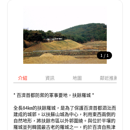
/
1
1
介紹
資訊
地圖
鄰近推薦景點
* 百濟首都防禦的軍事要地，扶餘羅城 *
全長84㎞的扶餘羅城，是為了保護百濟首都泗沘而
建成的城郭。以扶蘇山城為中心，利用東西兩側的
自然地形，將扶餘市區以外郭圍繞。與位於平壤的
羅城並列韓國最古老的羅城之一，約於百濟自熊津