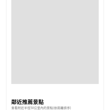
鄰近推薦景點
查看附近半徑50公里內的景點(依距離排序)