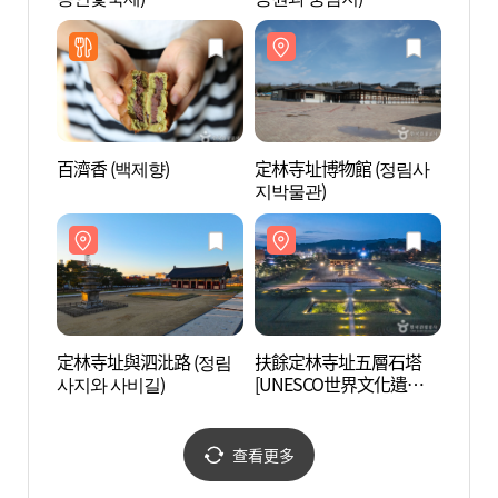
百濟香 (백제향)
定林寺址博物館 (정림사
定林寺
지박물관)
사지와
定林寺址與泗沘路 (정림
扶餘定林寺址五層石塔
落花岩
사지와 사비길)
[UNESCO世界文化遺產]
(부여 정림사지 오층석탑
[유네스코 세계문화유산])
查看更多