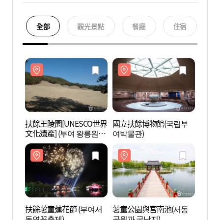
全部
觀光景點
餐廳
住宿
扶餘王陵園[UNESCO世界
國立扶餘博物館(국립부
扶餘王
文化遺產] (부여 왕릉원
여박물관)
文化遺
[유네스코 세계문화유산])
[유네
扶餘薯童蓮花節 (부여서
薯童公園與宮南池(서동
薯童
동연꽃축제)
공원과 궁남지)
공원과