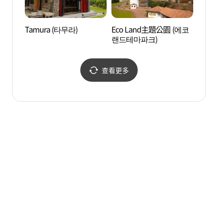
Tamura (타무라)
Eco Land主題公園 (에코
山君不
랜드테마파크)
查看更多