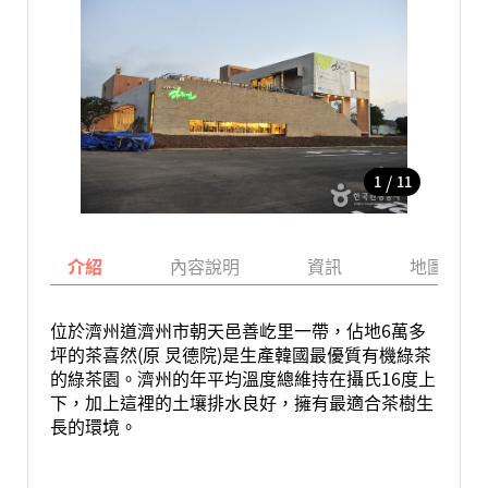
/
1
11
介紹
內容說明
資訊
地圖
位於濟州道濟州市朝天邑善屹里一帶，佔地6萬多
坪的茶喜然(原 炅德院)是生產韓國最優質有機綠茶
的綠茶園。濟州的年平均溫度總維持在攝氏16度上
下，加上這裡的土壤排水良好，擁有最適合茶樹生
長的環境。