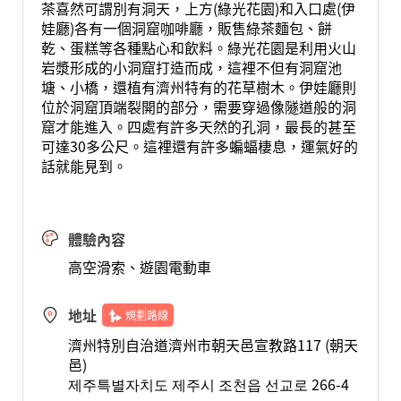
茶喜然可謂別有洞天，上方(綠光花園)和入口處(伊
娃廳)各有一個洞窟咖啡廳，販售綠茶麵包、餅
乾、蛋糕等各種點心和飲料。綠光花園是利用火山
岩漿形成的小洞窟打造而成，這裡不但有洞窟池
塘、小橋，還植有濟州特有的花草樹木。伊娃廳則
位於洞窟頂端裂開的部分，需要穿過像隧道般的洞
窟才能進入。四處有許多天然的孔洞，最長的甚至
可達30多公尺。這裡還有許多蝙蝠棲息，運氣好的
話就能見到。
體驗內容
高空滑索、遊園電動車
地址
規劃路線
濟州特別自治道濟州市朝天邑宣教路117 (朝天
邑)
제주특별자치도 제주시 조천읍 선교로 266-4