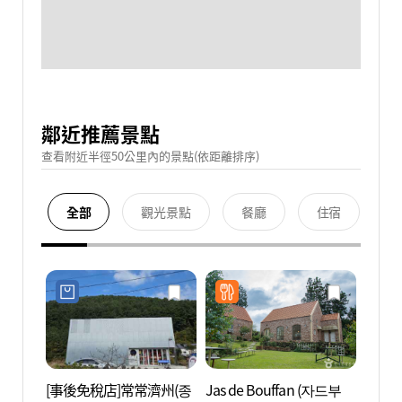
鄰近推薦景點
查看附近半徑50公里內的景點(依距離排序)
全部
觀光景點
餐廳
住宿
[事後免稅店]常常濟州(종
Jas de Bouffan (자드부
濟州