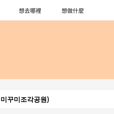
想去哪裡
想做什麼
(배미꾸미조각공원)