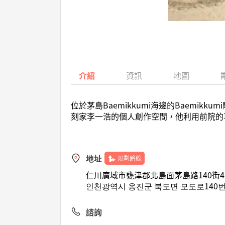
介紹
資訊
地圖
位於茅島Baemikkumi海邊的Baemik
刻家李一浩的個人創作空間，他利用前院的
地址
規劃路線
仁川廣域市甕津郡北島面茅島路140街4
인천광역시 옹진군 북도면 모도로140번
諮詢