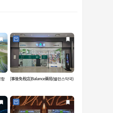
공항
[事後免稅店]Balance藥局(밸런스약국)
信矢茅島 (信島・矢島
도 (신도ㆍ시도ㆍ모도