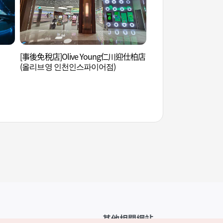
[事後免稅店]Olive Young仁川迎仕柏店
龍遊島 (용유도)
(올리브영 인천인스파이어점)
其他相關網站