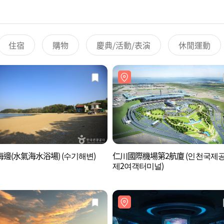
住宿
購物
慶典/活動/表演
休閒運動
邊(水氣海水浴場) (수기해변)
仁川國際機場第2航廈 (인천국제
제2여객터미널)