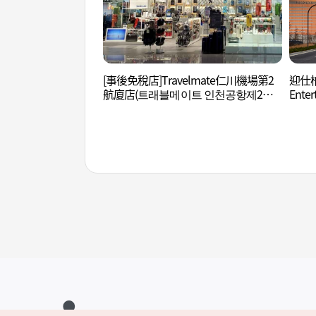
[事後免稅店]Travelmate仁川機場第2
迎仕柏
航廈店(트래블메이트 인천공항제2여
Ente
객터미널점)
터테인