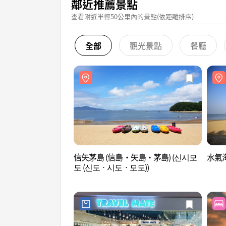
鄰近推薦景點
查看附近半徑50公里內的景點(依距離排序)
全部
觀光景點
餐廳
信矢茅島 (信島・矢島・茅島) (신시모
水氣海
도 (신도ㆍ시도ㆍ모도))