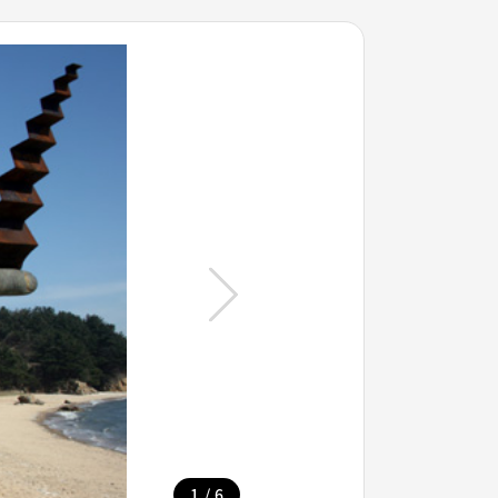
/
1
6