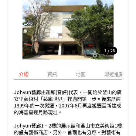
/
1
26
介紹
資訊
地圖
鄰近推薦景點
Johyun藝廊由趙顯(音譯)代表，一開始於釜山的廣
安里藝術村「藝廊世界」裡邁開第一步。後來歷經
1999年的一次搬遷，2007年6月再度搬遷至新建成
的海雲臺迎月路現址。
Johyun藝廊1、2樓的展示館和釜山市立美術館1樓
的設有藝術商店，另外，首爾也有分廊。對藝術有