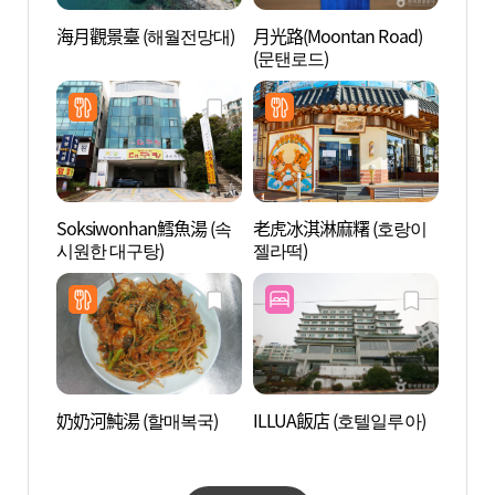
海月觀景臺 (해월전망대)
月光路(Moontan Road)
海雲臺G
(문탠로드)
浦~松
린레일
구간))
Soksiwonhan鱈魚湯 (속
老虎冰淇淋麻糬 (호랑이
釜山X 
시원한 대구탕)
젤라떡)
더스카
奶奶河魨湯 (할매복국)
ILLUA飯店 (호텔일루아)
青沙浦