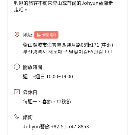
興趣的旅客不妨來釜山或首爾的Johyun藝廊走一
走吧。
地址
規劃路線
釜山廣域市海雲臺區迎月路65街171 (中洞)
부산광역시 해운대구 달맞이길65번길 171
開放時間
週二~週日 10:00~19:00
公休日
每週一、春節、中秋節
諮詢
Johyun藝廊 +82-51-747-8853