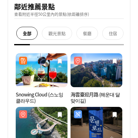
鄰近推薦景點
查看附近半徑50公里內的景點(依距離排序)
全部
觀光景點
餐廳
住宿
Snowing Cloud (스노잉
海雲臺迎月路 (해운대 달
海雲臺
클라우드)
맞이길)
맞이길