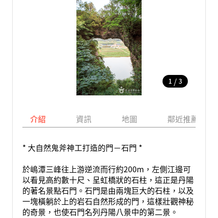
/
1
3
介紹
資訊
地圖
鄰近推薦景點
* 大自然鬼斧神工打造的門－石門 *
於嶋潭三峰往上游逆流而行約200m，左側江邊可
以看見高約數十尺、呈虹橋狀的石柱，這正是丹陽
的著名景點石門。石門是由兩塊巨大的石柱，以及
一塊橫躺於上的岩石自然形成的門，這樣壯觀神秘
的奇景，也使石門名列丹陽八景中的第二景。