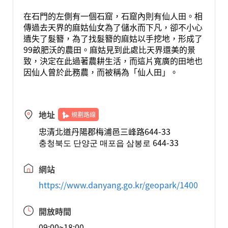
在石門的左側有一個石窟，石窟內則有仙人田。相
傳過去天界的麻姑仙女為了儲水而下凡，卻不小心
遺失了髮簪，為了找髮簪的麻姑以手挖地，形成了
99畝肥沃的農田。麻姑見到此處比天界還美的景
致，決定在此過著農耕生活，而這片寬廣的田地也
因仙人曾於此務農，而被稱為「仙人田」。
地址
規劃路線
忠清北道丹陽郡梅浦邑三峰路644-33
충청북도 단양군 매포읍 삼봉로 644-33
網站
https://www.danyang.go.kr/geopark/1400
開放時間
09:00~18:00