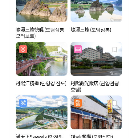
嶋潭三峰快艇 (도담삼봉
嶋潭三峰 (도담삼봉)
嶋潭三
모터보트)
丹陽江棧道 (단양강 잔도)
丹陽觀光飯店 (단양관광
丹陽D
호텔)
다누
滿天下Skywalk (만천하
Ohak餐廳 (오학식당)
丹陽古