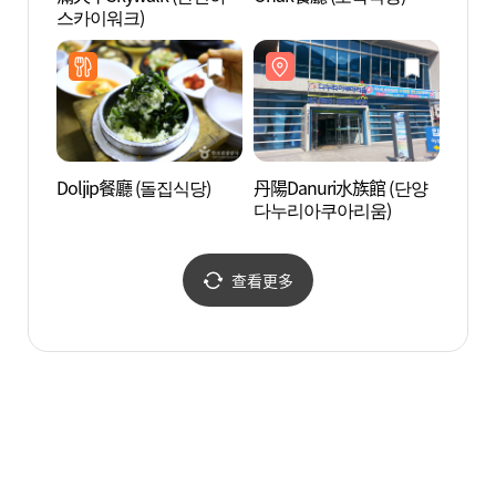
스카이워크)
동굴)
Doljip餐廳 (돌집식당)
丹陽Danuri水族館 (단양
丹陽垂
다누리아쿠아리움)
양 수
查看更多