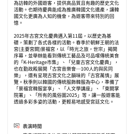
為訪韓的外國遊客，提供高品質且有趣的歷史文化
活動。也期待慶典能成為推廣韓國文化遺產，讓韓
國文化更廣為人知的機會，為遊客帶來特別的回
憶。
2025年古宮文化慶典邁入第11屆，以歷史為基
礎，策劃了各式各樣的活動。春季於朝鮮王朝的法
宮(主要宮闕)景福宮，以「時光之旅，世宗」揭開
序幕，並舉辦能看到傳統工藝品及可品嚐傳統美食
的「K-Heritage市集」、「兒童古宮文化慶典」，
也在勤政殿展開「古宮音樂會─100人的與民同
樂」，還有呈現古宮文化之韻味的「古宮萬情」展
覽。秋季則以韓國的傳統服飾韓服為中心，準備了
「景福宮韓服宴享」、「人文學講座」、「東闕掌
院署」、「所有的風俗圖2025」等，讓一般遊客能
透過多彩多姿的活動，更輕易地感受宮廷文化。
表演時間