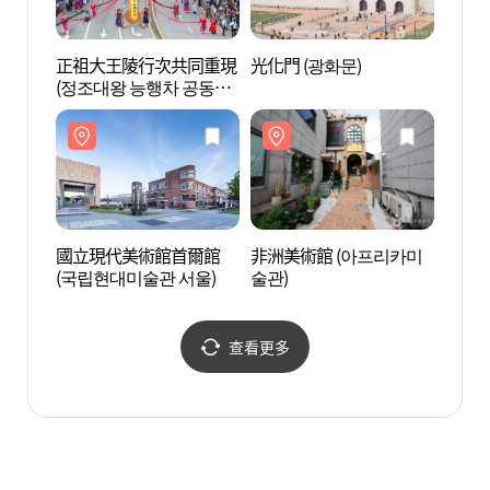
正祖大王陵行次共同重現
光化門 (광화문)
國立
(정조대왕 능행차 공동재
궁박물
현)
國立現代美術館首爾館
非洲美術館 (아프리카미
BOAN
(국립현대미술관 서울)
술관)
查看更多