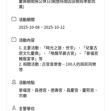
慶典期間無公休日(開放時間因宮闕與季節而
異)
活動期間
2025-10-08 ~ 2025-10-12
活動內容
1. 主要活動 : 「時光之旅，世宗」、「兒童古
宮文化慶典」、「喚醒早晨古宮」、「景福宮
韓服宴享」等
2. 相關活動 : 古宮音樂會─100人的與民同樂
等
活動地點
景福宮、昌德宮、德壽宮、昌慶宮、慶熙宮、
宗廟
主管單位