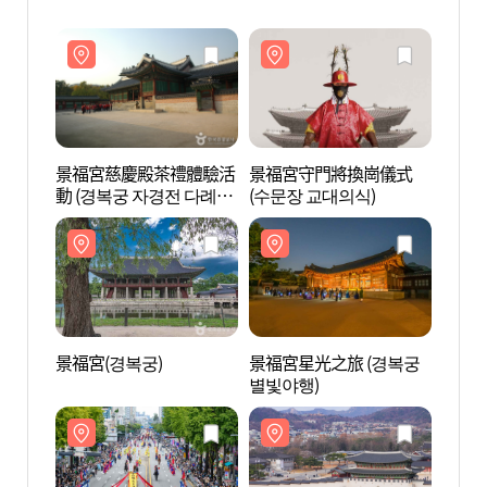
景福宮慈慶殿茶禮體驗活
景福宮守門將換崗儀式
景福宮
動 (경복궁 자경전 다례체
(수문장 교대의식)
험행사)
景福宮(경복궁)
景福宮星光之旅 (경복궁
國立
별빛야행)
(국립