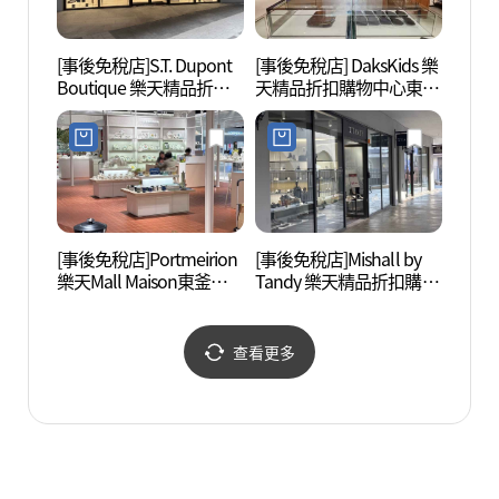
[事後免稅店]S.T. Dupont
[事後免稅店] DaksKids 樂
五侍利
Boutique 樂天精品折扣
天精品折扣購物中心東釜
리아 
購物中心東釜山店(듀퐁
山店(닥스키즈 롯데프리
부틱 롯데프리미엄아울
미엄아울렛 동부산점)
렛 동부산점)
[事後免稅店]Portmeirion
[事後免稅店]Mishall by
機張
樂天Mall Maison東釜山
Tandy 樂天精品折扣購物
片村)
店(포트메리온 롯데몰 메
中心東釜山店(미셸by탠
횟촌))
종 동부산점)
디 롯데프리미엄아울렛
동부산점)
查看更多