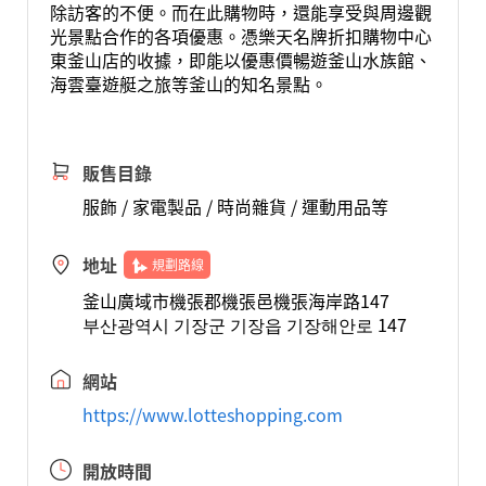
除訪客的不便。而在此購物時，還能享受與周邊觀
光景點合作的各項優惠。憑樂天名牌折扣購物中心
東釜山店的收據，即能以優惠價暢遊釜山水族館、
海雲臺遊艇之旅等釜山的知名景點。
販售目錄
服飾 / 家電製品 / 時尚雜貨 / 運動用品等
地址
規劃路線
釜山廣域市機張郡機張邑機張海岸路147
부산광역시 기장군 기장읍 기장해안로 147
網站
https://www.lotteshopping.com
開放時間