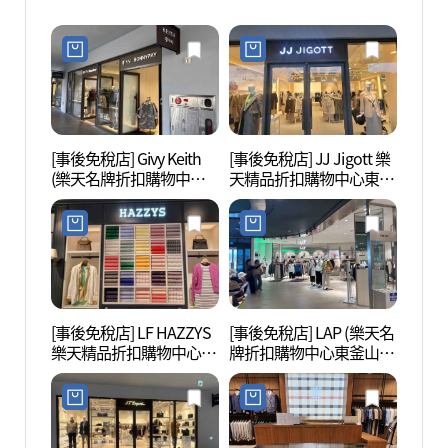
[事後免稅店] Givy Keith
[事後免稅店] JJ Jigott 樂
釜山樂
(樂天名牌折扣購物中心
天精品折扣購物中心東釜
어드벤
東釜山店)(기비키이스 롯
山店(JJ지고트 롯데프리
데프리미엄아울렛 동부
미엄아울렛 동부산점)
산점)
[事後免稅店] LF HAZZYS
[事後免稅店] LAP (樂天名
海東龍
樂天精品折扣購物中心東
牌折扣購物中心東釜山
용궁사
釜山店(헤지스 롯데프리
店)(LAP 롯데프리미엄아
미엄아울렛 동부산점)
울렛 동부산점)