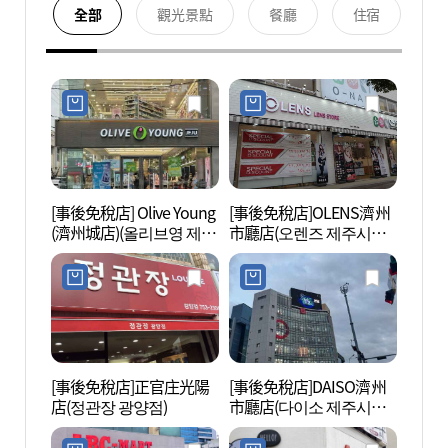
全部
觀光景點
餐廳
住宿
[事後免稅店] Olive Young
[事後免稅店]OLENS濟州
濟州三
(濟州城店)(올리브영 제주
市廳店(오렌즈 제주시청
타운)
점)
[事後免稅店]正官庄光陽
[事後免稅店]DAISO濟州
濟州K
店(정관장 광양점)
市廳店(다이소 제주시청
金海灘
점)
노 (