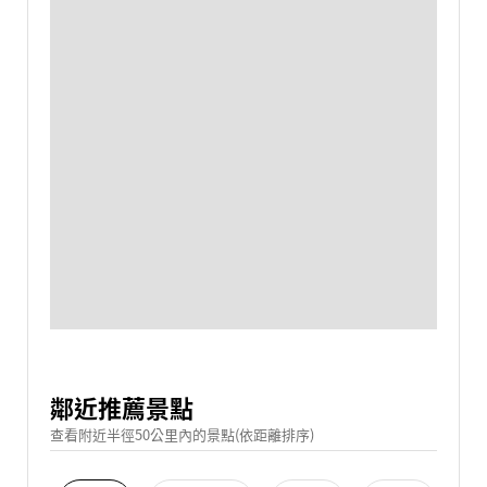
鄰近推薦景點
查看附近半徑50公里內的景點(依距離排序)