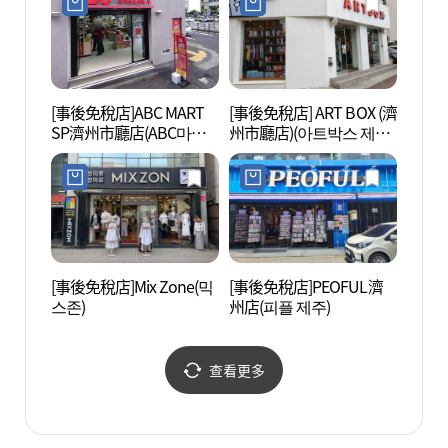
[事後免稅店]ABC MART
[事後免稅店] ART BOX (濟
濟州牧
SP濟州市廳店(ABC마트
州市廳店)(아트박스 제주
SP 제주시청점)
시청점)
[事後免稅店]Mix Zone(믹
[事後免稅店]PEOFUL濟
龍淵 
스존)
州店(피플 제주)
查看更多