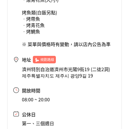
烤魚類(白飯另點)
ㆍ烤帶魚
ㆍ烤青花魚
ㆍ烤鯛魚
※ 菜單與價格時有變動，請以店內公告為準
地址
規劃路線
濟州特別自治道濟州市光陽9街19 (二徒2洞)
제주특별자치도 제주시 광양9길 19
開放時間
08:00 ~ 20:00
公休日
第一、三個週日