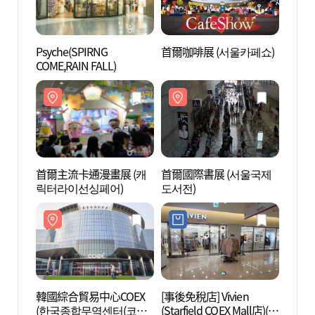
Psyche(SPIRNG
首爾咖啡展 (서울카페쇼)
COEX
COME,RAIN FALL)
움)
首爾主流卡通漫畫展 (캐
首爾國際書展 (서울국제
COE
릭터라이선싱페어)
도서전)
아리움
韓國綜合貿易中心COEX
[事後免稅店] Vivien
奉恩寺
(한국종합무역센터(코엑
(Starfield COEX Mall店)(비
산사체