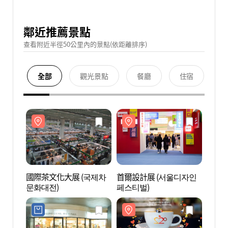
鄰近推薦景點
查看附近半徑50公里內的景點(依距離排序)
全部
觀光景點
餐廳
住宿
國際茶文化大展 (국제차
首爾設計展 (서울디자인
韓國綜
문화대전)
페스티벌)
(한국
스))