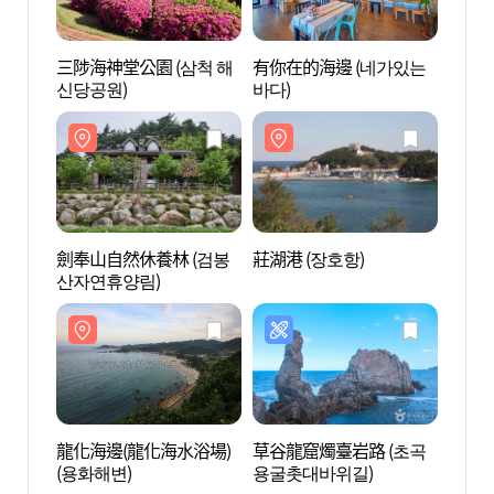
三陟海神堂公園 (삼척 해
有你在的海邊 (네가있는
三陟海
신당공원)
바다)
신당공
劍奉山自然休養林 (검봉
莊湖港 (장호항)
莊湖港
산자연휴양림)
龍化海邊(龍化海水浴場)
草谷龍窟燭臺岩路 (초곡
府南海
(용화해변)
용굴촛대바위길)