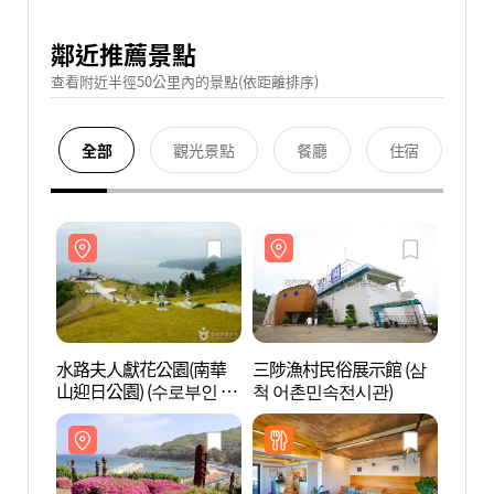
鄰近推薦景點
查看附近半徑50公里內的景點(依距離排序)
全部
觀光景點
餐廳
住宿
水路夫人獻花公園(南華
三陟漁村民俗展示館 (삼
水路
山迎日公園) (수로부인 헌
척 어촌민속전시관)
山迎日
화공원 (남화산 해맞이공
화공원
원))
원))