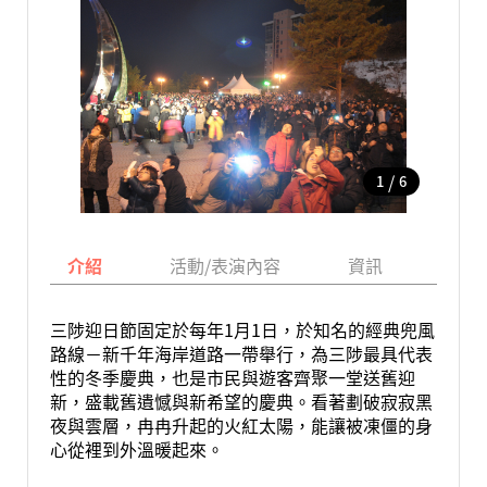
/
1
6
介紹
活動/表演內容
資訊
地圖
三陟迎日節固定於每年1月1日，於知名的經典兜風
路線－新千年海岸道路一帶舉行，為三陟最具代表
性的冬季慶典，也是市民與遊客齊聚一堂送舊迎
新，盛載舊遺憾與新希望的慶典。看著劃破寂寂黑
夜與雲層，冉冉升起的火紅太陽，能讓被凍僵的身
心從裡到外溫暖起來。