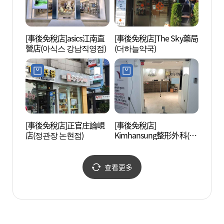
[事後免稅店]asics江南直
[事後免稅店]The Sky藥局
新沙洞
營店(아식스 강남직영점)
(더하늘약국)
로수길
[事後免稅店]正官庄論峴
[事後免稅店]
蠶院漢
店(정관장 논현점)
Kimhansung整形外科(김
공원)
한성성형외과의원)
查看更多