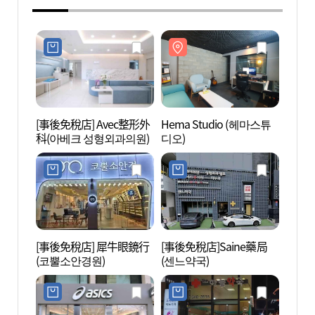
[事後免稅店] Avec整形外
Hema Studio (헤마스튜
Hema
科(아베크 성형외과의원)
디오)
디오)
[事後免稅店] 犀牛眼鏡行
[事後免稅店]Saine藥局
COCO
(코뿔소안경원)
(센느약국)
所(江
구소(