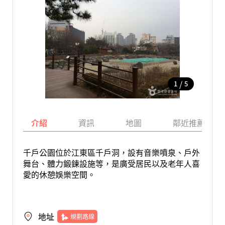
/
1
5
介紹
資訊
地圖
鄰近推薦景點
千戶公園位於江東區千戶洞，設有音樂噴泉、戶外
舞台、體力鍛鍊設施等，是廣受居民以及老年人喜
愛的休憩娛樂空間。
地址
規劃路線