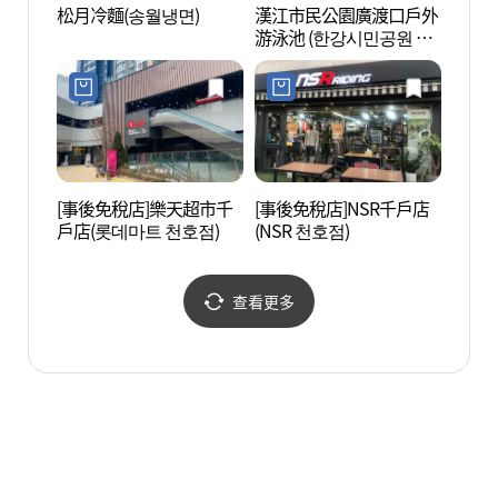
松月冷麵(송월냉면)
漢江市民公園廣渡口戶外
廣津橋
游泳池 (한강시민공원 광
나루수영장(실외))
[事後免稅店]樂天超市千
[事後免稅店]NSR千戶店
首爾岩
戶店(롯데마트 천호점)
(NSR 천호점)
사동 
查看更多