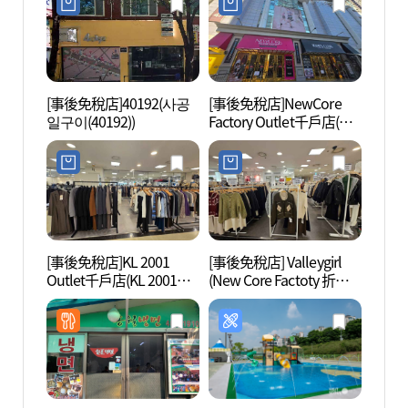
[事後免稅店]40192(사공
[事後免稅店]NewCore
廣渡口
일구이(40192))
Factory Outlet千戶店(뉴
한강공
코아팩토리아울렛 천호
점)
[事後免稅店]KL 2001
[事後免稅店] Valleygirl
千戶洞
Outlet千戶店(KL 2001아
(New Core Factoty 折扣
미마을
울렛 천호점)
購物中心千戶店)(밸리걸
뉴코아팩토리아울렛 천
호점)