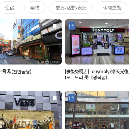
住宿
購物
慶典/活動/表演
休閒運動
骨湯 (천안곰탕)
[事後免稅店] Tonymoly (樂天光復
(토니모리 롯데광복점)