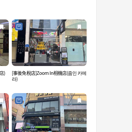
店)
[事後免稅店]Zoom In相機店(줌인 카메
釜山電影體驗博物館
라)
물관)