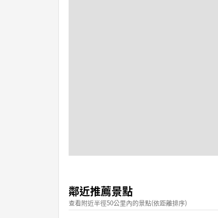
鄰近推薦景點
查看附近半徑50公里內的景點(依距離排序)