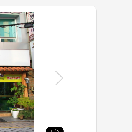
/
1
5