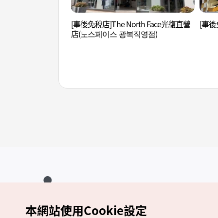
[事後免稅店]The North Face光復直營
[事後
店(노스페이스 광복직영점)
本網站使用Cookie設定
Copyrights (c) 韓國觀光公社版權所有
如有相關疑問或建議，歡迎來信至
官方信箱