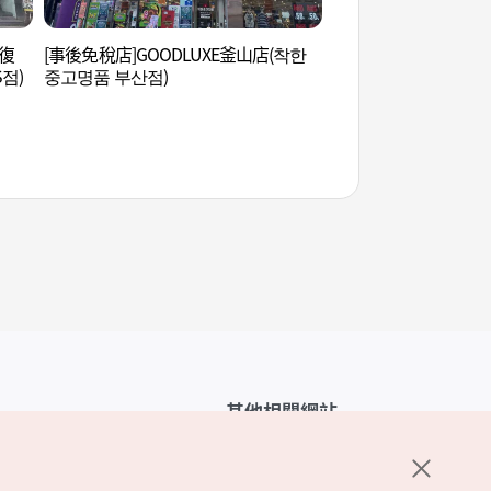
光復
[事後免稅店]GOODLUXE釜山店(착한
光復路文化時尚街 
점)
중고명품 부산점)
리)
其他相關網站
韓國觀光公社介紹
K-Mice