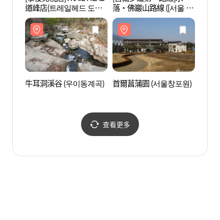
道峰店(트레일헤드 도봉
落‧佛巖山路線 ([서울 둘
心(北
점)
레길 1코스] 수락 · 불암
관광센
산 코스)
牛耳洞溪谷 (우이동계곡)
首爾菖蒲園 (서울창포원)
元堂泉
查看更多