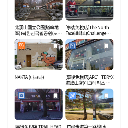
北漢山國立公園(道峰地
[事後免稅店]The North
北漢
區) (북한산국립공원(도봉
Face道峰山Challenge店
區) 
지구))
(노스페이스 도봉산 챌린
지구))
지점)
NAKTA (나크타)
[事後免稅店]ARC’TERYX
首爾菖
道峰山店(아크테릭스 도
봉산점)
[事後免稅店]TRAIL HEAD
[首爾步道第一路線]水
首爾