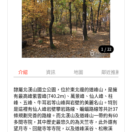
/
1
22
介紹
資訊
地圖
鄰近推薦景點
隸屬北漢山國立公園，位於東北邊的道峰山，是擁
有最高峰紫雲峰(740.2m)、萬景峰、仙人峰、柱
峰、五峰、牛耳岩等山峰與岩壁的美麗名山。特別
是這裡有仙人峰岩壁攀岩路線、蝙蝠路線等共計37
條規劃完善的路線。而北漢山及道峰山一帶約有60
多間寺院，其中歷史最悠久的為天竺寺，此外還有
望月寺、回龍寺等寺院，以及道峰溪谷、松楸溪