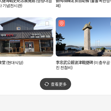
大捷海戰史紀念展覽館 (명량대첩
鬱陶項韓定食自助餐 (울돌목한정
 기념전시관)
페)
堂 (현대식당)
李忠武公碧波津戰捷碑 (이충무공
진 전첩비)
查看更多