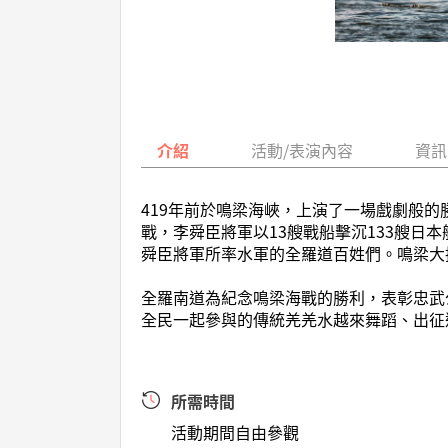
介紹
活動/表演內容
資訊
419年前於鳴梁海峽，上演了一場戲劇般
戰，李舜臣將軍以13艘戰船擊沉133艘
舜臣將軍所率水軍的全羅道百姓們。鳴梁大
全羅南道為紀念鳴梁海戰的勝利，表彰忠武
全民一起參與的傳統羌羌水越來舞蹈、出征
所需時間
活動期間自由參觀