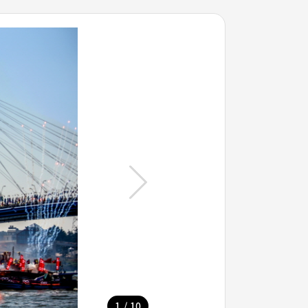
/
1
10