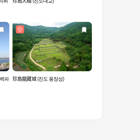
식뷔
珍島大橋 (진도대교)
右水營旅遊區 (우수
 벽파
珍島龍藏城 (진도 용장성)
李忠武公碧波津戰捷碑
진 전첩비)