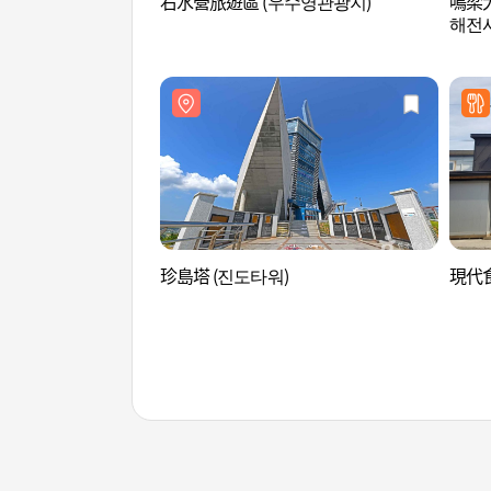
右水營旅遊區 (우수영관광지)
鳴梁
해전사
珍島塔 (진도타워)
現代食