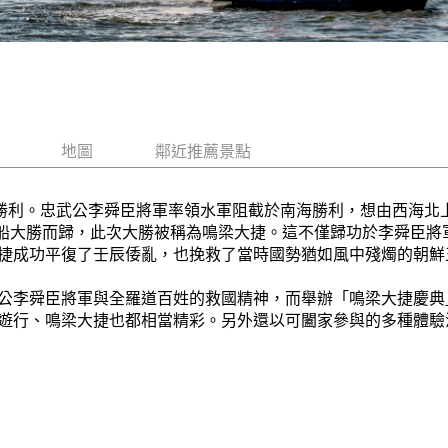
地圖
鄰近推薦景點
的勝利。忠武公李舜臣將軍率領水軍阻截於南海勝利，想由西海北
日本船大勝而歸，此次大勝被稱為鳴梁大捷。這不僅歸功於李舜臣
捷成功平復了壬辰倭亂，也挽救了當時國勢猶如風中殘燭的朝鮮
公李舜臣將軍與全羅道百姓的救國精神，而舉辦「鳴梁大捷慶典
遊行、鳴梁大捷也都相當精彩。另外還以可闔家參與的多種體驗