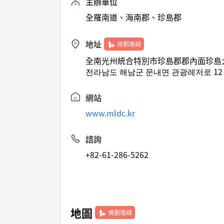
主辦單位
全羅南道、海南郡、珍島郡
地址
規劃路線
全南光州統合特別市珍島郡郡內面珍島大
전라남도 해남군 문내면 관광레저로 12
網站
www.mldc.kr
諮詢
+82-61-286-5262
地圖
規劃路線