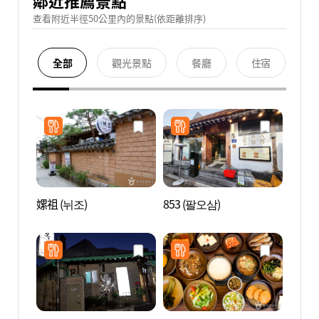
鄰近推薦景點
查看附近半徑50公里內的景點(依距離排序)
全部
觀光景點
餐廳
住宿
嫘祖 (뉘조)
853 (팔오삼)
耕仁美