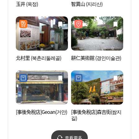
玉井 (옥정)
智異山 (지리산)
HIDE
(하이
北村里 (북촌리둘레골)
耕仁美術館 (경인미술관)
仁寺洞
[事後免稅店]Geoan(거안)
[事後免稅店]森吉街(쌈지
首爾雲
길)
查看更多