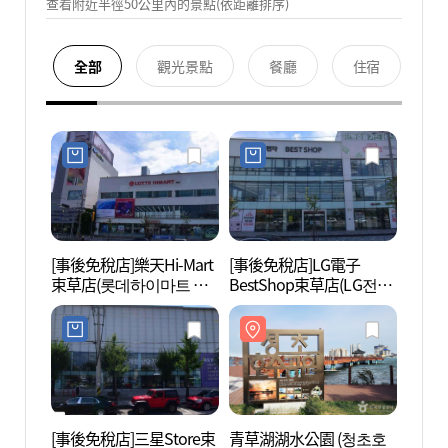
查看附近半徑50公里內的景點(依距離排序)
全部
觀光景點
餐廳
住宿
[事後免稅店]樂天Hi-Mart
[事後免稅店]LG電子
青草湖
束草店(롯데하이마트 속
BestShop束草店(LG전자
호수공
초점)
베스트샵 속초점)
[事後免稅店]三星Store束
青草湖湖水公園 (청초호
阿爸村