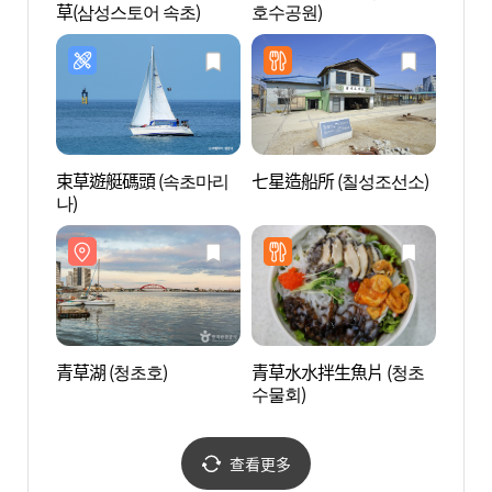
草(삼성스토어 속초)
호수공원)
마을 
束草遊艇碼頭 (속초마리
七星造船所 (칠성조선소)
束草海
나)
욕장)
青草湖 (청초호)
青草水水拌生魚片 (청초
虎岩 
수물회)
查看更多