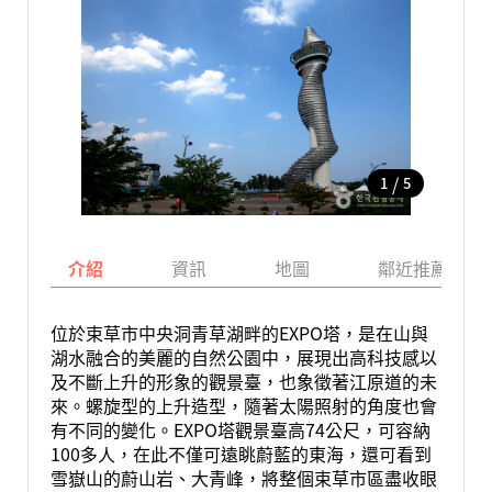
/
1
5
介紹
資訊
地圖
鄰近推薦景點
位於束草市中央洞青草湖畔的EXPO塔，是在山與
湖水融合的美麗的自然公園中，展現出高科技感以
及不斷上升的形象的觀景臺，也象徵著江原道的未
來。螺旋型的上升造型，隨著太陽照射的角度也會
有不同的變化。EXPO塔觀景臺高74公尺，可容納
100多人，在此不僅可遠眺蔚藍的東海，還可看到
雪嶽山的蔚山岩、大青峰，將整個束草市區盡收眼