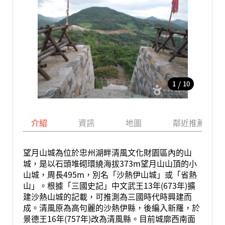
/
1
10
介紹
資訊
地圖
鄰近推薦景點
望月山城為位於忠州湖畔清風文化財園區內的山
城，是以石頭堆砌環繞海拔373m望月山山頂的小
山城，周長495m，別名「沙熱伊山城」或「省熱
山」。根據「三國史記」中文武王13年(673年)擴
建沙熱山城的記載，可推測為三國時代時興建而
成。清風原為高句麗的沙熱伊縣，後編入新羅，於
景德王16年(757年)改為清風縣。目前城廓西南面