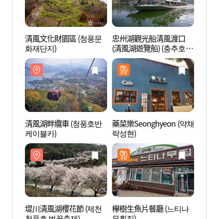
清風文化財園區 (청풍문
忠州湖觀光船清風渡口
清風文
화재단지)
(清風湖遊覽船) (충추호관
화재단
광선 청풍나루 (청풍호 유
람선))
清風湖畔纜車 (청풍호반
藥菜樂Seonghyeon (약채
清風湖
케이블카)
락성현)
케이블
堤川清風湖櫻花節 (제천
欅樹生魚片餐廳 (느티나
淨芳寺
청풍호 벚꽃축제)
무횟집)