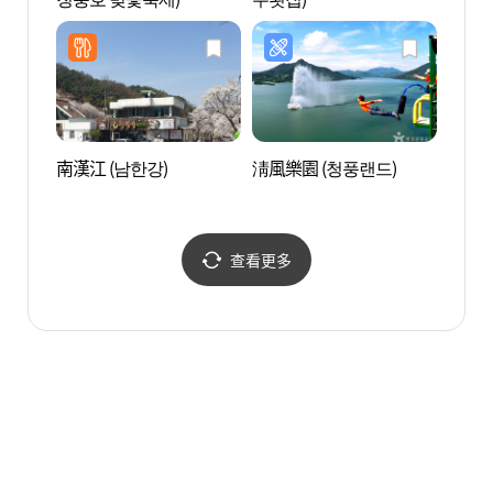
南漢江 (남한강)
淸風樂園 (청풍랜드)
綾江立
솟대문
查看更多