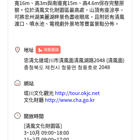
寬16m、高3m與南邊寬15m、高4.6m保存完整原
貌。位於清風文化財園區最高處，山頂有座涼亭，
可將忠州湖美麗湖畔景色盡收眼底，且附近有清風
渡口、噴水池、電視劇外景地等豐富景點分佈。
地址
規劃路線
忠清北道堤川市清風面清風湖路2048 (清風面)
충청북도 제천시 청풍면 청풍호로 2048
網站
堤川文化觀光
http://tour.okjc.net
文化財廳
http://www.cha.go.kr
開放時間
[清風文化財園區]
3~10月 09:00~18:00
11~2月 09:00~17:00