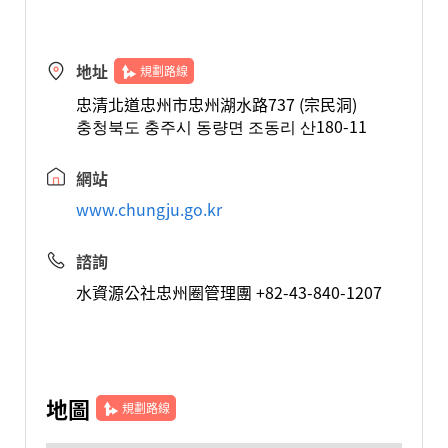
地址
規劃路線
忠清北道忠州市忠州湖水路737 (宗民洞)
충청북도 충주시 동량면 조동리 산180-11
網站
www.chungju.go.kr
諮詢
水資源公社忠州圈管理團 +82-43-840-1207
地圖
規劃路線