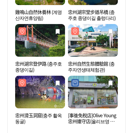
雞鳴山自然休養林 (계명
忠州湖宗堂步道吊橋 (충
忠州湖
산자연휴양림)
주호 종댕이길 출렁다리)
주호 
忠州湖宗登伊路 (충주호
忠州自然生態體驗館 (충
忠州自
종댕이길)
주자연생태체험관)
주자
忠州滑玉洞窟(충주 활옥
[事後免稅店]Olive Young
석종사
동굴)
忠州連守店(올리브영 충
주연수점)