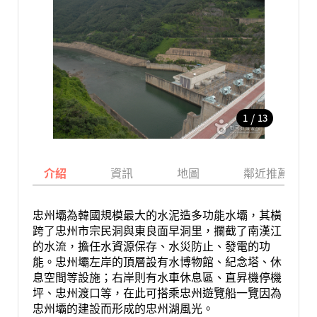
/
1
13
介紹
資訊
地圖
鄰近推薦景點
忠州壩為韓國規模最大的水泥造多功能水壩，其橫
跨了忠州市宗民洞與東良面早洞里，攔截了南漢江
的水流，擔任水資源保存、水災防止、發電的功
能。忠州壩左岸的頂層設有水博物館、紀念塔、休
息空間等設施；右岸則有水車休息區、直昇機停機
坪、忠州渡口等，在此可搭乘忠州遊覽船一覽因為
忠州壩的建設而形成的忠州湖風光。