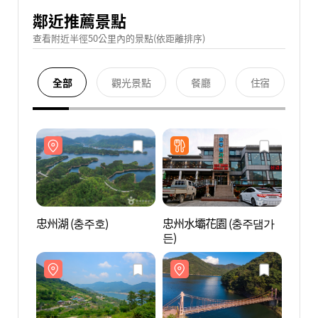
鄰近推薦景點
查看附近半徑50公里內的景點(依距離排序)
全部
觀光景點
餐廳
住宿
忠州湖 (충주호)
忠州水壩花園 (충주댐가
忠州湖
든)