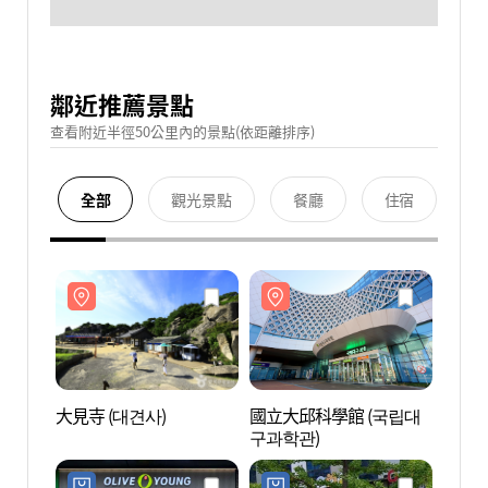
鄰近推薦景點
查看附近半徑50公里內的景點(依距離排序)
全部
觀光景點
餐廳
住宿
大見寺 (대견사)
國立大邱科學館 (국립대
大見寺
구과학관)