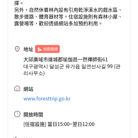
擇。
另外，自然休養林內設有引用乾淨溪水的戲水區、
散步道路、體育器材等。住宿設施則有森林小屋、
露營場等，歡迎透過網站多加預約利用。
地址
規劃路線
大邱廣域市達城郡瑜伽邑一然禪師街61
대구광역시 달성군 유가읍 일연선사길 99 (관
리사무소)
網站
www.foresttrip.go.kr
開放時間
[住宿設施] 當日15:00~翌日12:00