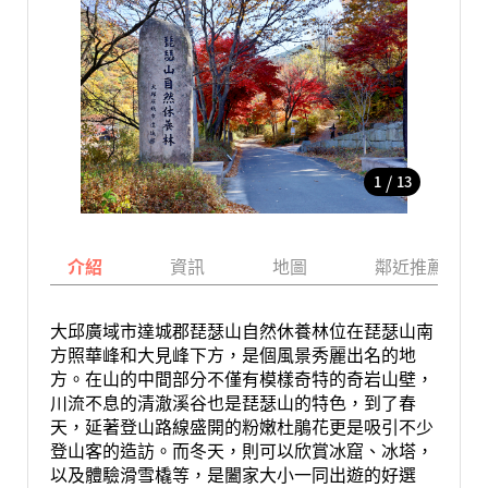
/
1
13
介紹
資訊
地圖
鄰近推薦景點
大邱廣域市達城郡琵瑟山自然休養林位在琵瑟山南
方照華峰和大見峰下方，是個風景秀麗出名的地
方。在山的中間部分不僅有模樣奇特的奇岩山壁，
川流不息的清澈溪谷也是琵瑟山的特色，到了春
天，延著登山路線盛開的粉嫩杜鵑花更是吸引不少
登山客的造訪。而冬天，則可以欣賞冰窟、冰塔，
以及體驗滑雪橇等，是闔家大小一同出遊的好選