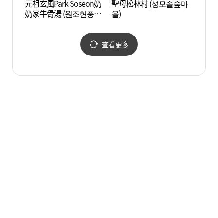
元祖玄風Park Soseon奶
聖母松林村 (성모솔숲마
仁興村
奶家牛骨湯 (원조현풍박
을)
소선할매집곰탕)
查看更多