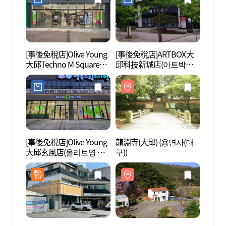
[事後免稅店]Olive Young
[事後免稅店]ARTBOX大
龍淵寺
大邱Techno M Square店
邱科技新城店(아트박스
구))
(올리브영 대구테크노엠
대구테크노폴리스점)
스퀘어점)
[事後免稅店]Olive Young
龍淵寺(大邱) (용연사(대
玄風郭
大邱玄風店(올리브영 대
구))
풍곽
구현풍점)