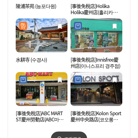
陵浦茶苑 (능포다원)
[事後免稅店]Holika
天馬塚
Holika慶州店(홀리카홀리
(대릉원
카 경주점)
水耕寺 (수경사)
[事後免稅店]Innisfree慶
慶州韓
州店(이니스프리 경주점)
복판)
[事後免稅店]ABC MART
[事後免稅店]Kolon Sport
慶州歷
ST慶州勞動店(ABC마트
慶州中央路店(코오롱스
世界文
ST 경주노동점)
포츠 경주중앙로점)
유적지
문화유