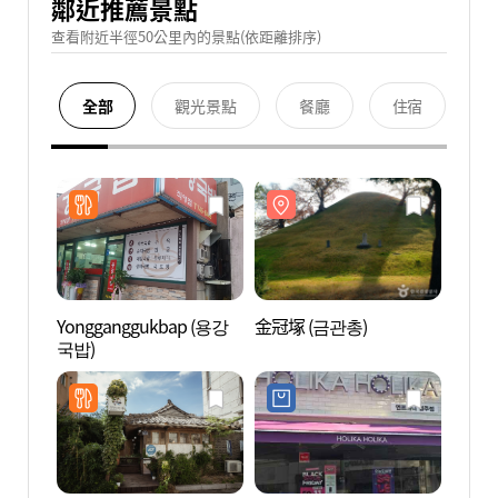
鄰近推薦景點
查看附近半徑50公里內的景點(依距離排序)
全部
觀光景點
餐廳
住宿
Yongganggukbap (용강
金冠塚 (금관총)
金冠塚
국밥)