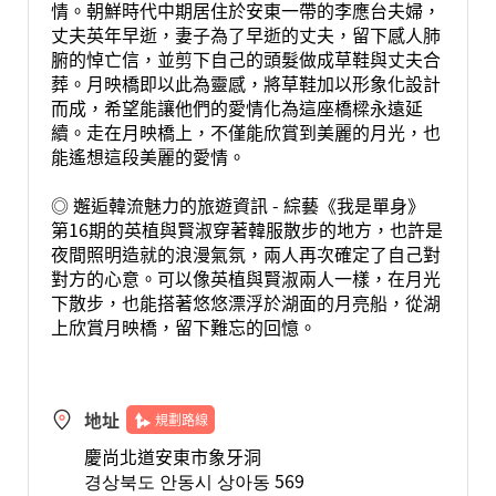
情。朝鮮時代中期居住於安東一帶的李應台夫婦，
丈夫英年早逝，妻子為了早逝的丈夫，留下感人肺
腑的悼亡信，並剪下自己的頭髮做成草鞋與丈夫合
葬。月映橋即以此為靈感，將草鞋加以形象化設計
而成，希望能讓他們的愛情化為這座橋樑永遠延
續。走在月映橋上，不僅能欣賞到美麗的月光，也
能遙想這段美麗的愛情。
◎ 邂逅韓流魅力的旅遊資訊 - 綜藝《我是單身》
第16期的英植與賢淑穿著韓服散步的地方，也許是
夜間照明造就的浪漫氣氛，兩人再次確定了自己對
對方的心意。可以像英植與賢淑兩人一樣，在月光
下散步，也能搭著悠悠漂浮於湖面的月亮船，從湖
上欣賞月映橋，留下難忘的回憶。
地址
規劃路線
慶尚北道安東市象牙洞
경상북도 안동시 상아동 569