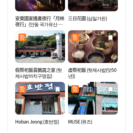
安東國家遺產夜行「月映
三日花園 (삼일가든)
安東民
夜行」(안동 국가유산 야
속박물
행 "월영야행")
假祭祀飯喜鵲窩之家 (헛
虛祭祀飯 (헛제사밥(맛50
安東壩
제사밥까치구멍집)
년))
Hoban Jeong (호반정)
MUSE (뮤즈)
法興
宅 (