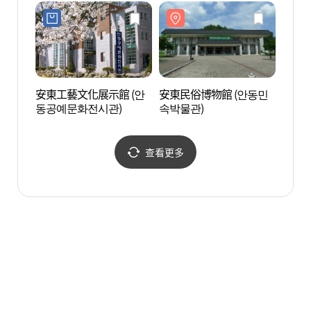
파종택
安東工藝文化展示館 (안
安東民俗博物館 (안동민
安東臨
동공예문화전시관)
속박물관)
查看更多