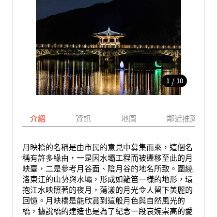
/
1
10
介紹
資訊
地圖
鄰近推薦景點
月映橋的名稱是由市民的意見中募集而來，這個名
稱有許多緣由，一是因水壩工程而被遷移至此的月
映臺，二是參考月谷面、陰月谷的地名所致。圍繞
洛東江的山勢與水壩，形成如籬笆一樣的地形，環
抱江水映照著的夜月，蕩漾的月光令人留下美麗的
回憶。月映橋是能欣賞到這般月色與自然風光的
橋，據說橋的建造也是為了紀念一段哀婉崇高的愛