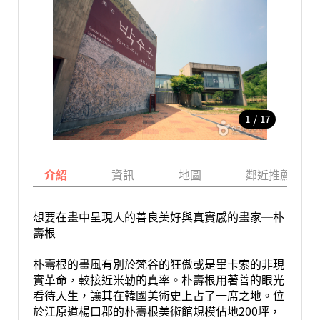
/
1
17
介紹
資訊
地圖
鄰近推薦景點
想要在畫中呈現人的善良美好與真實感的畫家─朴
壽根
朴壽根的畫風有別於梵谷的狂傲或是畢卡索的非現
實革命，較接近米勒的真率。朴壽根用著善的眼光
看待人生，讓其在韓國美術史上占了一席之地。位
於江原道楊口郡的朴壽根美術館規模佔地200坪，