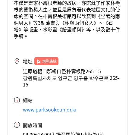
不僅是畫家朴壽根老師的故居，亦館藏了作家朴壽
根的藝術與人生，並且是肩負著代表地區文化的使
命的空間。在朴壽根美術館可以欣賞到《坐著的兩
個男人》等3副油畫與《樹與兩個女人》、《石
塔》等版畫，水彩畫《繪畫顏料》等，以及數十件
手稿。
地址
規劃路線
江原道楊口郡楊口邑朴壽根路265-15
강원특별자치도 양구군 양구읍 박수근로 265-
15
網站
www.parksookeun.or.kr
開放時間
09:00~18:00(入場至閉館前1小時為止)