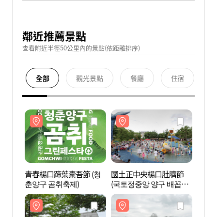
鄰近推薦景點
查看附近半徑50公里內的景點(依距離排序)
全部
觀光景點
餐廳
住宿
青春楊口蹄葉橐吾節 (청
國土正中央楊口肚臍節
楊口史
춘양구 곰취축제)
(국토정중앙 양구 배꼽축
사박물
제)