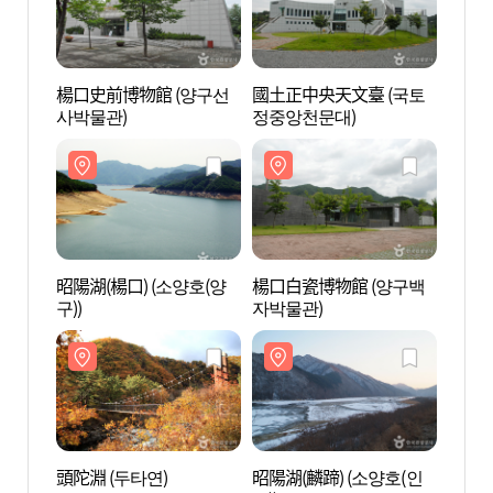
楊口史前博物館 (양구선
國土正中央天文臺 (국토
昭陽湖
사박물관)
정중앙천문대)
구))
昭陽湖(楊口) (소양호(양
楊口白瓷博物館 (양구백
頭陀淵
구))
자박물관)
頭陀淵 (두타연)
昭陽湖(麟蹄) (소양호(인
華川水