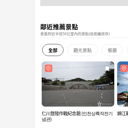
鄰近推薦景點
查看附近半徑50公里內的景點(依距離排序)
全部
觀光景點
餐廳
仁川登陸作戰紀念館 (인천상륙작전기
錦江藥
념관)