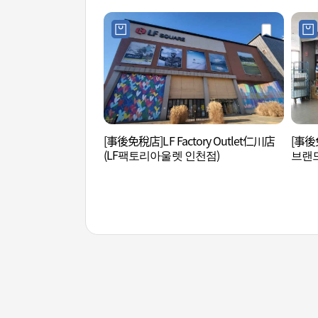
[事後免稅店]LF Factory Outlet仁川店
[事後
(LF팩토리아울렛 인천점)
브랜드