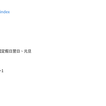
index
國定假日翌日、元旦
~1