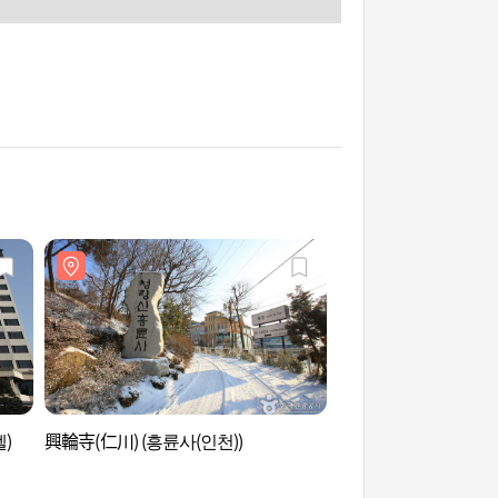
)
興輪寺(仁川) (흥륜사(인천))
仁川登陸作戰紀念館
념관)