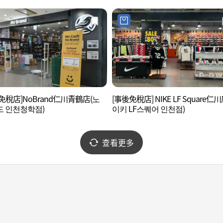
免稅店]NoBrand仁川青鶴店(노
[事後免稅店] NIKE LF Square仁
 인천청학점)
이키 LF스퀘어 인천점)
查看更多