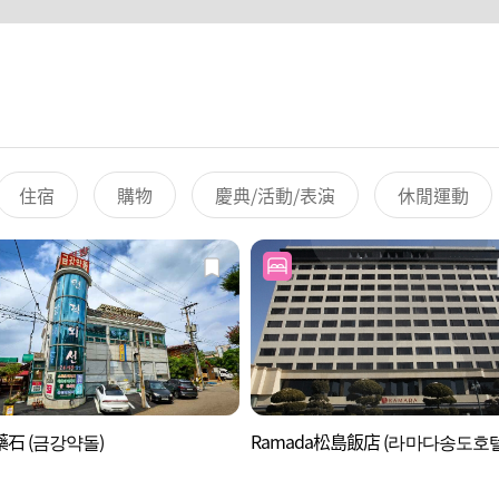
住宿
購物
慶典/活動/表演
休閒運動
石 (금강약돌)
Ramada松島飯店 (라마다송도호텔