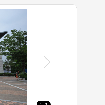
/
1
8