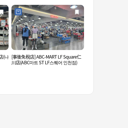
川店(나
[事後免稅店] ABC-MART LF Square仁
松島Dog Park (송도
川店(ABC마트 ST LF스퀘어 인천점)