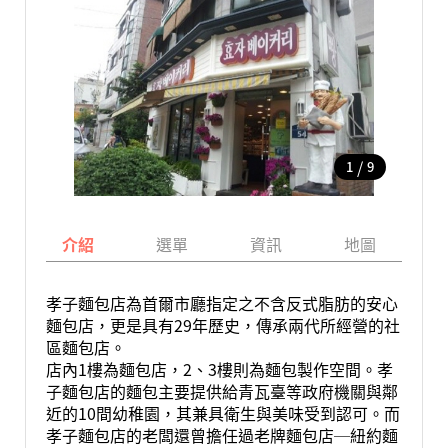
/
1
9
介紹
選單
資訊
地圖
孝子麵包店為首爾市廳指定之不含反式脂肪的安心
麵包店，更是具有29年歷史，傳承兩代所經營的社
區麵包店。
店內1樓為麵包店，2、3樓則為麵包製作空間。孝
子麵包店的麵包主要提供給青瓦臺等政府機關與鄰
近的10間幼稚園，其兼具衛生與美味受到認可。而
孝子麵包店的老闆還曾擔任過老牌麵包店─紐約麵