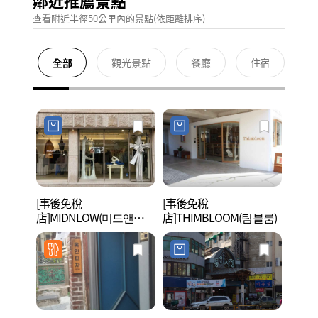
鄰近推薦景點
查看附近半徑50公里內的景點(依距離排序)
全部
觀光景點
餐廳
住宿
[事後免稅
[事後免稅
大悟書
店]MIDNLOW(미드앤로
店]THIMBLOOM(팀블룸)
우)