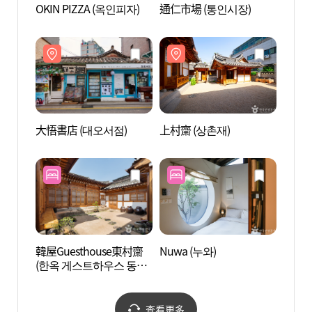
OKIN PIZZA (옥인피자)
通仁市場 (통인시장)
青瓦臺
대사랑
大悟書店 (대오서점)
上村齋 (상촌재)
西村 
韓屋Guesthouse東村齋
Nuwa (누와)
BOAN
(한옥 게스트하우스 동촌
재)
查看更多