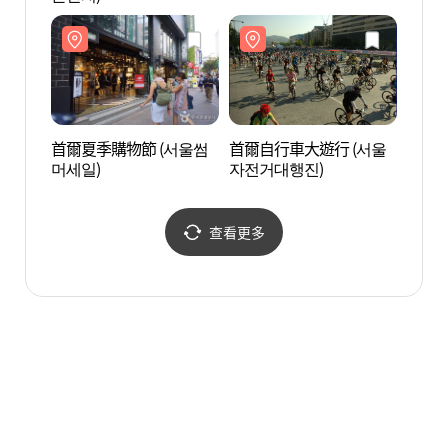
首爾夏季購物節 (서울썸
首爾自行車大遊行 (서울
教保文
머세일)
자전거대행진)
문고)
查看更多