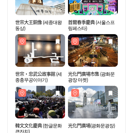
世宗大王銅像 (세종대왕
首爾春季慶典 (서울스프
世宗大
동상)
링페스타)
동상)
世宗‧忠武公故事館 (세
光化門廣場市集 (광화문
光化門
종충무공이야기)
광장 마켓)
韓文文化慶典 (한글문화
光化門廣場(광화문광장)
Olle
큰잔치)
스퀘어