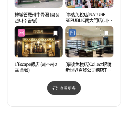
錦城管羅州牛骨湯 (금성
[事後免稅店]NATURE
圜丘壇
관나주곰탕)
REPUBLIC南大門店(네이
처리퍼블릭 남대문점)
L'Escape飯店 (레스케이
[事後免稅店]Collect眼鏡
明洞亂
프 호텔)
新世界百貨公司總店The
극장)
Heritage(콜렉트안경 신
세계백화점 본점 더헤리
티지)
查看更多