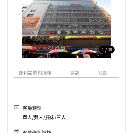
/
1
19
便利設施與服務
資訊
地圖
鄰
客房類型
單人/雙人/雙床/三人
客房便利設施