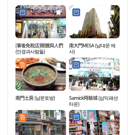
[事後免稅店]眼鏡與人們
南大門MESA (남대문 메
貨幣博
(안경과사람들)
사)
南門土房 (남문토방)
Samick時裝城 (삼익패션
明洞
타운)
茶洞
(명동
무교동