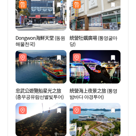
Dongwon海鮮天堂 (동원
統營牡蠣廣場 (통영굴마
統營海
해물천국)
당)
밤바다
忠武公遊覽船星光之旅
統營海上夜景之旅 (통영
道南旅
(충무공유람선별빛투어)
밤바다 야경투어)