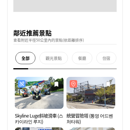
鄰近推薦景點
查看附近半徑50公里內的景點(依距離排序)
全部
觀光景點
餐廳
住宿
Skyline Luge斜坡滑車 (스
統營冒險塔 (통영 어드벤
統營冒
카이라인 루지)
처타워)
처타워