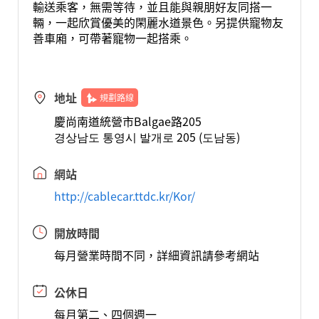
輸送乘客，無需等待，並且能與親朋好友同搭一
輛，一起欣賞優美的閑麗水道景色。另提供寵物友
善車廂，可帶著寵物一起搭乘。
地址
規劃路線
慶尚南道統營市Balgae路205
경상남도 통영시 발개로 205 (도남동)
網站
http://cablecar.ttdc.kr/Kor/
開放時間
每月營業時間不同，詳細資訊請參考網站
公休日
每月第二、四個週一