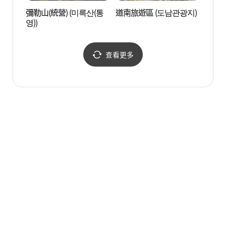
彌勒山(統營) (미륵산(통
道南旅遊區 (도남관광지)
統營水
영))
해수욕
查看更多