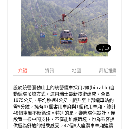
/
1
13
介紹
資訊
地圖
鄰近推薦景點
設於統營彌勒山上的統營纜車採用2線(bi-cable)自
動循環吊艙方式，運用瑞士最新技術建成。全長
1975公尺，平均秒速4公尺，爬升至上部纜車站約
需9分鐘，擁有47個客用車廂與1個貨用車廂，總計
48個車廂不斷循環。特別的是，響應環保設計，僅
設置一根中間支柱，不僅能維護環境，也為乘客提
供極為舒適的搭乘感受。47個8人座纜車車廂連續