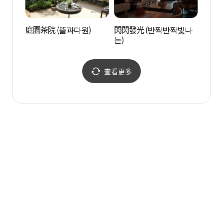
庭園茶院 (뜰과다원)
閃閃發光 (반짝반짝빛나
HIDE
는)
(하이
查看更多