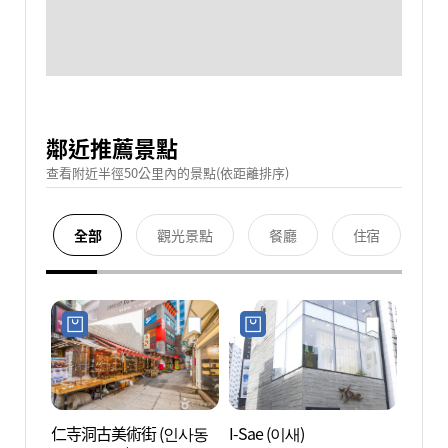
鄰近推薦景點
查看附近半徑50公里內的景點(依距離排序)
全部
觀光景點
餐廳
住宿
仁寺洞古美術街 (인사동
I-Sae (이새)
首爾