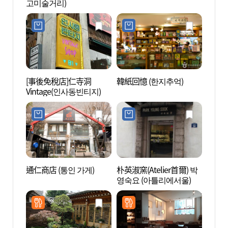
고미술거리)
(서울
리)
[事後免稅店]仁寺洞
韓紙回憶 (한지추억)
辛奇間
Vintage(인사동빈티지)
치간)
通仁商店 (통인 가게)
朴英淑窯(Atelier首爾) 박
耕仁美
영숙요 (아틀리에서울)