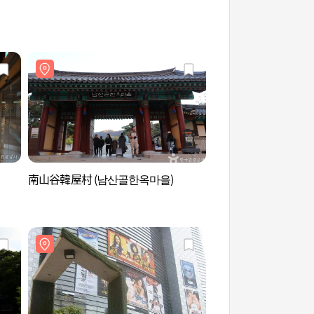
南山谷韓屋村 (남산골한옥마을)
首爾南山國樂堂 (서