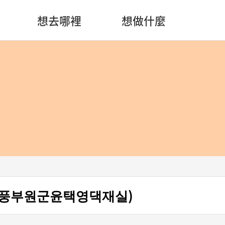
想去哪裡
想做什麼
해풍부원군윤택영댁재실)