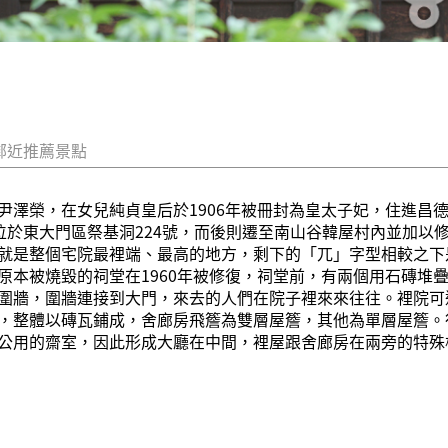
鄰近推薦景點
尹澤榮，在女兒純貞皇后於1906年被冊封為皇太子妃，住進昌
原位於東大門區祭基洞224號，而後則遷至南山谷韓屋村內並加以
就是整個宅院最裡端、最高的地方，剩下的「兀」字型相較之下
原本被燒毀的祠堂在1960年被修復，祠堂前，有兩個用石磚堆
圍牆，圍牆連接到大門，來去的人們在院子裡來來往往。裡院可
，整體以磚瓦鋪成，舍廊房飛簷為雙層屋簷，其他為單層屋簷。
公用的齋室，因此形成大廳在中間，裡屋跟舍廊房在兩旁的特殊