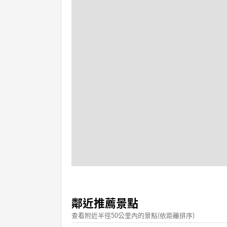
鄰近推薦景點
查看附近半徑50公里內的景點(依距離排序)