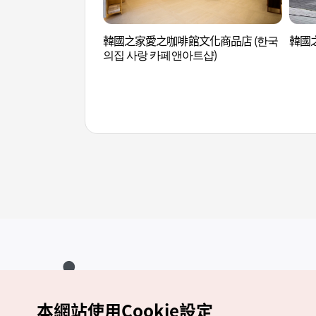
韓國之家愛之咖啡館文化商品店 (한국
韓國之
의집 사랑 카페앤아트샵)
本網站使用Cookie設定
Copyrights (c) 韓國觀光公社版權所有