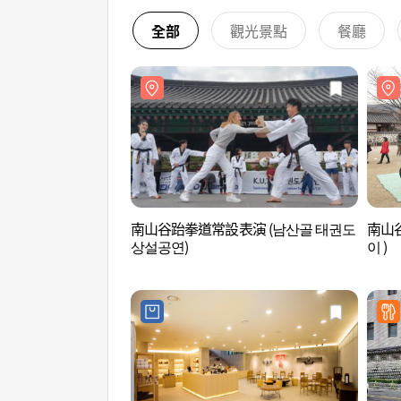
全部
觀光景點
餐廳
南山谷跆拳道常設表演 (남산골 태권도
南山
상설공연)
이 )