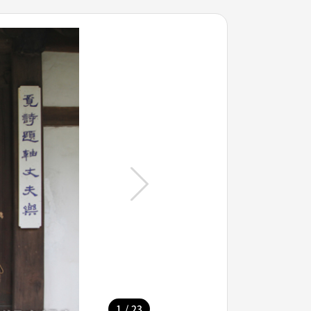
/
1
23