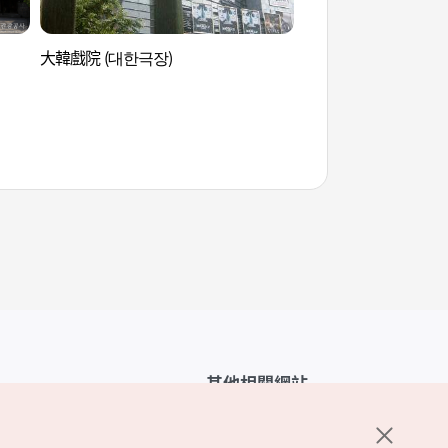
大韓戲院 (대한극장)
南山公園(首爾) (남산
其他相關網站
韓國觀光公社介紹