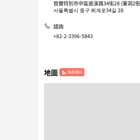
首爾特別市中區退溪路34街28 (筆洞2街
서울특별시 중구 퇴계로34길 28
諮詢
+82-2-3396-5843
地圖
規劃路線