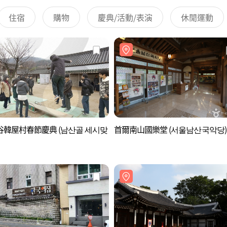
住宿
購物
慶典/活動/表演
休閒運動
谷韓屋村春節慶典 (남산골 세시맞
首爾南山國樂堂 (서울남산국악당)