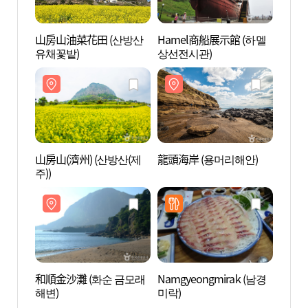
山房山油菜花田 (산방산
Hamel商船展示館 (하멜
Ham
유채꽃밭)
상선전시관)
상선전
山房山(濟州) (산방산(제
龍頭海岸 (용머리해안)
龍頭海
주))
和順金沙灘 (화순 금모래
Namgyeongmirak (남경
海洋公園
해변)
미락)
린파크