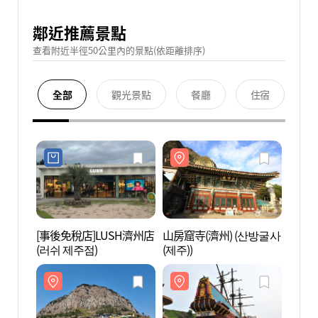
鄰近推薦景點
查看附近半徑50公里內的景點(依距離排序)
全部
觀光景點
餐廳
住宿
[事後免稅店]LUSH濟州店
山房窟寺(濟州) (산방굴사
山房窟
(러쉬 제주점)
(제주))
(제주)