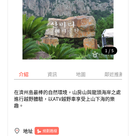
/
1
5
介紹
資訊
地圖
鄰近推薦景點
在濟州島最棒的自然環境，山房山與龍頭海岸之處
進行越野體驗，以ATV越野車享受上山下海的樂
趣。
地址
規劃路線