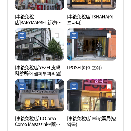
[事後免稅
[事後免稅店] ISNANA(이
L CR
店]KARYMARKET新沙(캐
즈나나)
리마켓 신사)
[事後免稅店]YEZEL皮膚
I.POSH (아이포쉬)
SPA 
科診所(에젤피부과의원)
[事後免稅店]10 Corso
[事後免稅店] Ming藥局(밍
Cor
Como Magazzini林蔭道
약국)
리아나
店(10꼬르소꼬모 마가찌