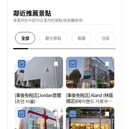
鄰近推薦景點
查看附近半徑50公里內的景點(依距離排序)
全部
觀光景點
餐廳
住宿
[事後免稅店]Jordan首爾
[事後免稅店] Aland (林蔭
新沙洞
(조던 서울)
道店)(에이랜드 가로수길
로수길
점)