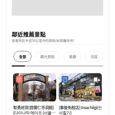
鄰近推薦景點
查看附近半徑50公里內的景點(依距離排序)
全部
觀光景點
餐廳
住宿
智勇迷宮(首爾仁寺洞館)
[事後免稅店] Insachilgi(인
智勇迷
(다이나믹 메이즈 (서울 인
사칠기)
(다이