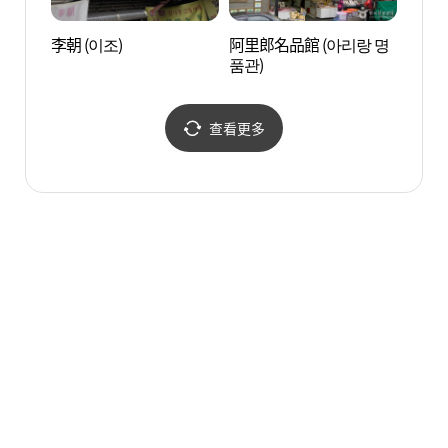
李朝 (이조)
阿里郎名品館 (아리랑 명
O’ng
품관)
查看更多