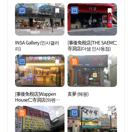
사동점))
사동점
INSA Gallery (인사갤러
[事後免稅店]THE SAEM仁
塔骨公
리)
寺洞店(더샘 인사동점)
[事後免稅店]Wappen
亥夢 (해몽)
美麗茶
House仁寺洞店(와펜하우
차박물
스 인사동점)