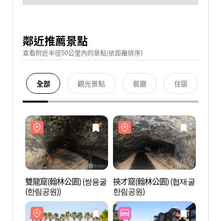
鄰近推薦景點
查看附近半徑50公里內的景點(依距離排序)
全部
觀光景點
餐廳
住宿
雙龍窟(翰林公園) (쌍용굴
挾才窟(翰林公園) (협재굴
雙龍窟
(한림공원))
한림공원)
(한림