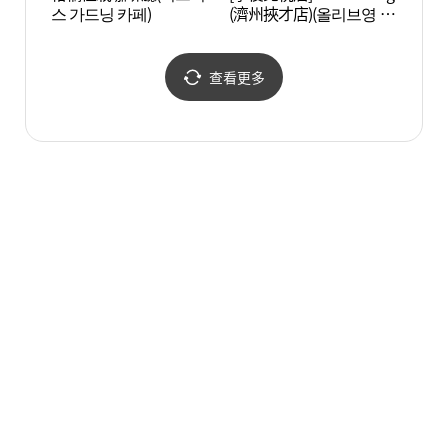
스 가드닝 카페)
(濟州挾才店)(올리브영 제
주협재점)
查看更多