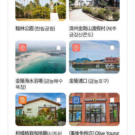
翰林公園 (한림공원)
濟州金剛山渡假村 (제주
翰林公
금강산콘도)
金陵海水浴場 (금능해수
金陵浦口 (금능포구)
金陵浦
욕장)
柑橘植栽咖啡廳(시트러
[事後免稅店] Olive Young
飛揚島