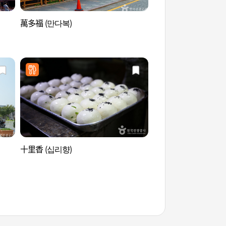
萬多福 (만다복)
自由公園(仁川) (자유
十里香 (십리향)
仁川開港博物館 (인