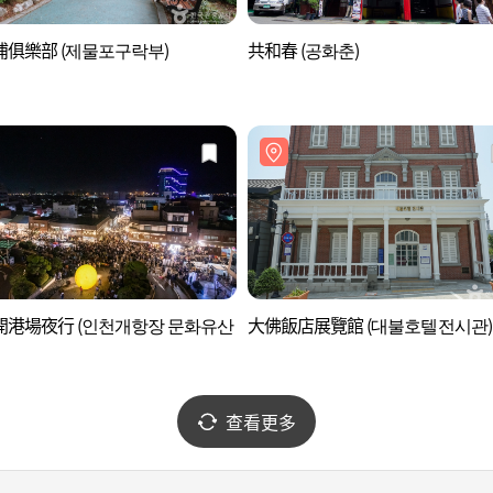
俱樂部 (제물포구락부)
共和春 (공화춘)
開港場夜行 (인천개항장 문화유산
大佛飯店展覽館 (대불호텔전시관)
查看更多