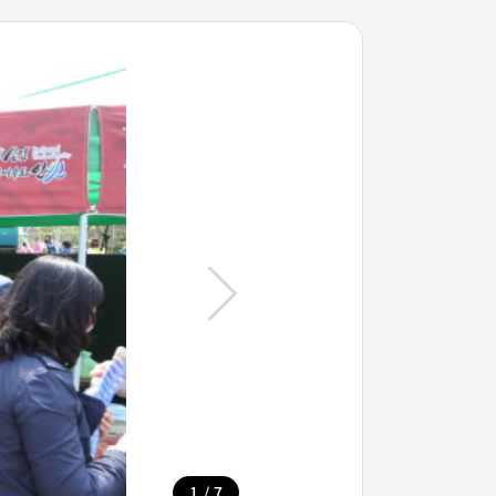
/
1
7