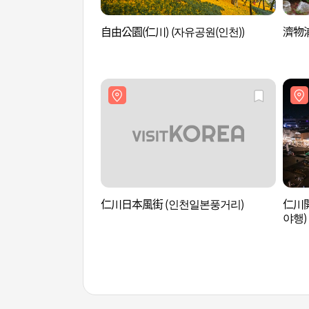
自由公園(仁川) (자유공원(인천))
濟物浦
仁川日本風街 (인천일본풍거리)
仁川
야행)