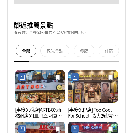
鄰近推薦景點
查看附近半徑50公里內的景點(依距離排序)
全部
觀光景點
餐廳
住宿
[事後免稅店]ARTBOX西
[事後免稅店] Too Cool
弘大 
橋洞店(아트박스 서교동
For School (弘大2號店)
점)
(투쿨포스쿨 홍대2호점)