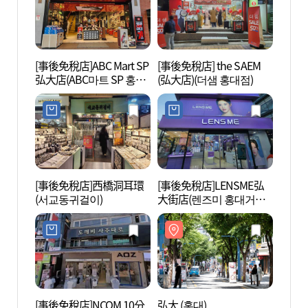
[事後免稅店]ABC Mart SP
[事後免稅店] the SAEM
首爾T
弘大店(ABC마트 SP 홍대
(弘大店)(더샘 홍대점)
術館 
점)
관)
[事後免稅店]西橋洞耳環
[事後免稅店]LENSME弘
Goob
(서교동귀걸이)
大街店(렌즈미 홍대거리
네 플
점)
[事後免稅店]NCOM 10分
弘大 (홍대)
KT&