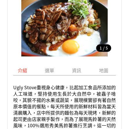
/
1
5
介紹
選單
資訊
地圖
Ugly Stove重視身心健康，比起加工食品所添加的
人工味道，堅持使用生長於大自然中，被蟲子啃
咬，其貌不揚的水果或蔬菜，展現樸實卻有著自然
原本價值的餐點。每天所使用的新鮮材料皆為當天
清晨購入，店中所提供的麵包為每天現烤，新鮮的
起司更由店家親手製作，而為了展現馬鈴薯的天然
風味，100%選用秀美馬鈴薯進行烹調。這一切的