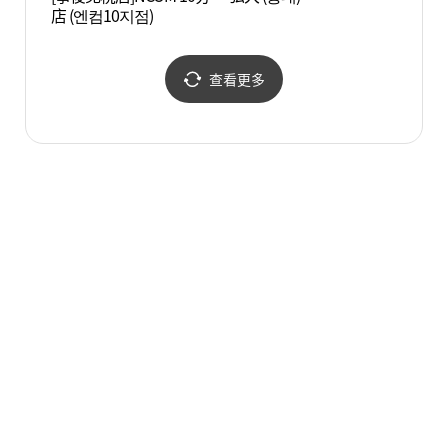
店 (엔컴10지점)
(KT&
查看更多