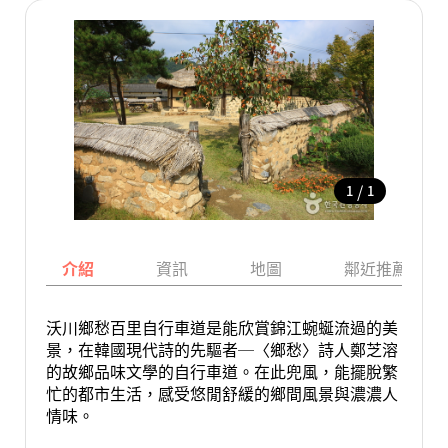
/
1
1
介紹
資訊
地圖
鄰近推薦景點
沃川鄉愁百里自行車道是能欣賞錦江蜿蜒流過的美
景，在韓國現代詩的先驅者─〈鄉愁〉詩人鄭芝溶
的故鄉品味文學的自行車道。在此兜風，能擺脫繁
忙的都市生活，感受悠閒舒緩的鄉間風景與濃濃人
情味。