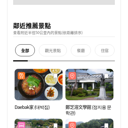
鄰近推薦景點
查看附近半徑50公里內的景點(依距離排序)
全部
觀光景點
餐廳
住宿
Daebak家 (대박집)
鄭芝溶文學館 (정지용 문
鄭芝溶
학관)
학관)