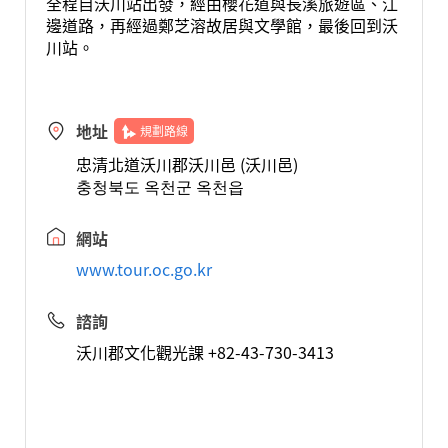
全程自沃川站出發，經由櫻花道與長溪旅遊區、江
邊道路，再經過鄭芝溶故居與文學館，最後回到沃
川站。
地址
規劃路線
忠清北道沃川郡沃川邑 (沃川邑)
충청북도 옥천군 옥천읍
網站
www.tour.oc.go.kr
諮詢
沃川郡文化觀光課 +82-43-730-3413