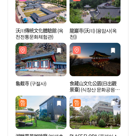
沃川傳統文化體驗館 (옥
龍巖寺(沃川) (용암사(옥
龜截寺
천전통문화체험관)
천))
龜截寺 (구절사)
食藏山文化公園(日出觀
水生植
景臺) (식장산 문화공원
물학습
(해돋이전망대))