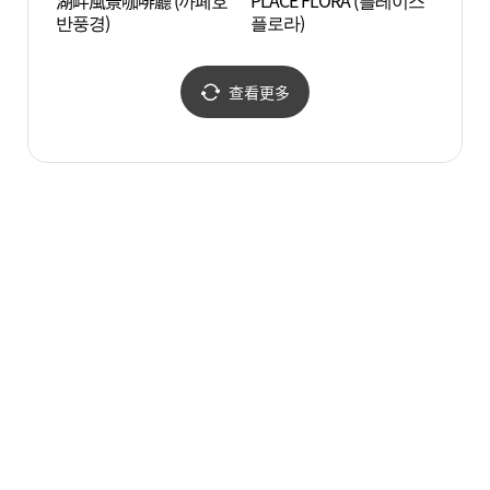
湖畔風景咖啡廳 (까페호
PLACE FLORA (플레이스
天空水
반풍경)
플로라)
정원)
查看更多