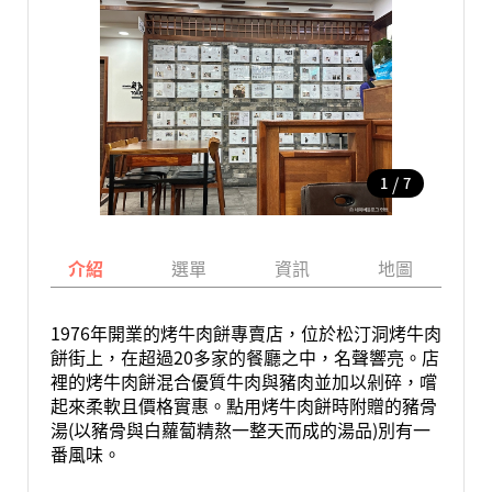
/
1
7
介紹
選單
資訊
地圖
1976年開業的烤牛肉餅專賣店，位於松汀洞烤牛肉
餅街上，在超過20多家的餐廳之中，名聲響亮。店
裡的烤牛肉餅混合優質牛肉與豬肉並加以剁碎，嚐
起來柔軟且價格實惠。點用烤牛肉餅時附贈的豬骨
湯(以豬骨與白蘿蔔精熬一整天而成的湯品)別有一
番風味。