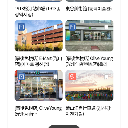
1913松汀站市場 (1913송
東谷美術館 (동곡미술관)
榮山江
정역시장)
자전거
[事後免稅店] E-Mart (光山
[事後免稅店] Olive Young
光州廣
店)(이마트 광산점)
(光州仙雲地區店)(올리브
(광주
영 광주선운지구점)
[事後免稅店] Olive Young
榮山江自行車道 (영산강
Thera
(光州河南
자전거길)
피 스
Kolleombeoseu店)(올리
브영 광주하남콜럼버스