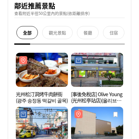
鄰近推薦景點
查看附近半徑50公里內的景點(依距離排序)
全部
觀光景點
餐廳
住宿
光州松汀洞烤牛肉餅街
[事後免稅店] Olive Young
光州
(광주 송정동 떡갈비 골목)
(光州松亭站店)(올리브영
(광주
광주송정역점)