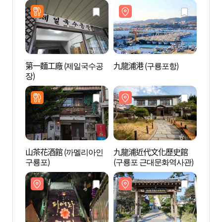
第一麵工廠 (제일국수공
九龍浦港 (구룡포항)
九龍浦
장)
山茶花酒館 (까멜리아인
九龍浦近代文化歷史館
九龍
구룡포)
(구룡포 근대문화역사관)
雕秀 
미디어