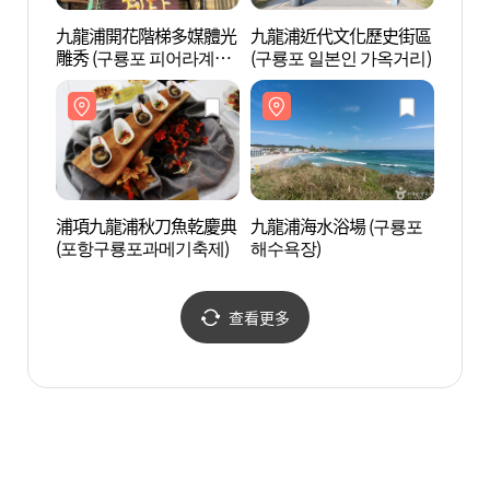
九龍浦開花階梯多媒體光
九龍浦近代文化歷史街區
九龍浦
雕秀 (구룡포 피어라계단
(구룡포 일본인 가옥거리)
해수욕
미디어아트)
浦項九龍浦秋刀魚乾慶典
九龍浦海水浴場 (구룡포
虎尾岬
(포항구룡포과메기축제)
해수욕장)
해맞이
查看更多