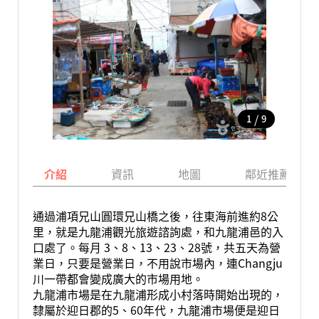
/
1
9
介紹
資訊
地圖
鄰近推薦景點
通過浦項兄山圓環兄山橋之後，往東海前進約8公
里，就是九龍浦觀光旅遊諮詢處，和九龍浦邑的入
口處了。每月 3、8、13、23、28號，共五天為營
業日，只要是營業日，不用說市場內，連Changju
川一帶都會變成廣大的市場用地。
九龍浦市場是在九龍浦形成小村落時開始出現的，
隸屬於迎日郡的5、60年代，九龍浦市場便是迎日