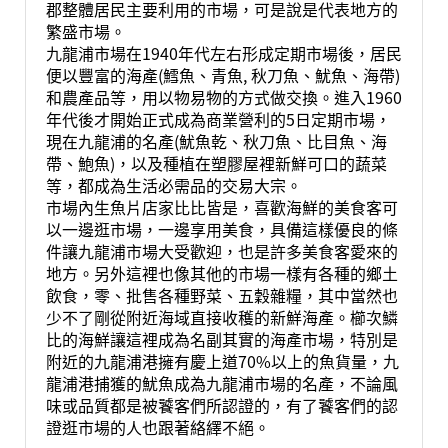
郡整體居民主要利用的市場，可是說是代表地方的
繁盛市場。
九龍浦市場在1940年代左右形成定期市場後，居民
便以豐富的海產(鱈魚、青魚, 秋刀魚、魷魚、海帶)
和農產品等，用以物易物的方式做交換。進入1960
年代後才開始正式成為商業營利的5日定期市場，
現在九龍浦的名產(魷魚乾、秋刀魚、比目魚、海
帶、鮑魚)，以及種植在塑膠屋裡新鮮可口的蔬菜
等，都成為生活必需品的交易大宗。
市場內生魚片店家比比皆是，喜歡海鮮的美食客可
以一邊逛市場，一邊享用美食，具備這樣優良的條
件讓九龍浦市場大受歡迎，也是許多美食客愛來的
地方。另外這裡也像其他的市場一樣有各種的鄉土
飲食，零、批售各種野菜、五穀雜糧，其中當然也
少不了剛從附近海域直接收穫的新鮮海產。櫛次鱗
比的海鮮讓這裡成為名副其實的海產市場，特別是
附近的九龍浦港擁有慶上道70%以上的魚貨量，九
龍浦港捕獲的魷魚成為九龍浦市場的名產，不論風
味或品質都是被饕客們所認證的，有了饕客們的認
證逛市場的人也跟著絡繹不絕。