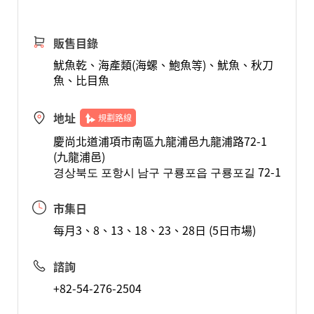
販售目錄
魷魚乾、海產類(海螺、鮑魚等)、魷魚、秋刀
魚、比目魚
地址
規劃路線
慶尚北道浦項市南區九龍浦邑九龍浦路72-1
(九龍浦邑)
경상북도 포항시 남구 구룡포읍 구룡포길 72-1
市集日
每月3、8、13、18、23、28日 (5日市場)
諮詢
+82-54-276-2504