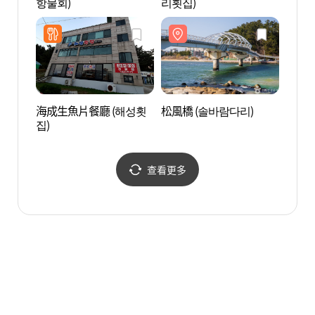
항물회)
리횟집)
海成生魚片餐廳 (해성횟
松風橋 (솔바람다리)
許筠
집)
(허균
원)
查看更多