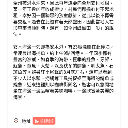
全州被洪水沖來，因此每年還要向全州支付地租。
某一年正逢凶年收成極少，村民們都擔心付不起地
租，幸好因一個聰惠的孩童獻計，從此以後不再需
要交租。過去在此還有著天然鹽田，因此當地人在
形容事情順利時，還有「如全州峰鹽田一般」的說
法。
安木海邊一旁即為安木港，有23艘漁船在此停泊，
常凌晨出海捕魚，約上午9點回港。一年四季都有
豐富的漁獲，如春季的海帶，夏季的鰈魚、牙鮃、
魷魚、章魚、大蛤，以及秋冬的鱩魚、明太魚、石
斑魚等。避暑旺季尾聲的8月底左右，還可以看到
不少人以水瓢、撈網等工具捕捉退至海邊的鯖魚或
鯷魚。近來這裡則以咖啡街聞名，遊客可以悠閒地
坐在海邊一邊品嚐着美味咖啡，一邊欣賞著美麗的
海景。
地址
規劃路線