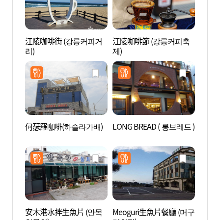
江陵咖啡街 (강릉커피거
江陵咖啡節 (강릉커피축
江陵咖
리)
제)
리)
何瑟羅咖啡(하슬라가배)
LONG BREAD ( 롱브레드 )
松亭海
(송정
安木港水拌生魚片 (안목
Meoguri生魚片餐廳 (머구
江門海