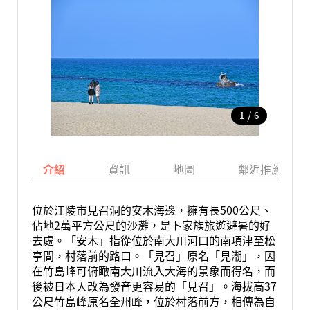
/
1
6
介紹
資訊
地圖
鄰近推薦景點
位於江陵市見召洞的安木海邊，擁有長500公尺、
佔地2萬平方公尺的沙灘，是卜家族旅遊避暑的好
去處。「安木」指從位於南大川河口的南項津至松
亭間，村落前的路口。「見召」原名「見潮」，因
在竹島峰可俯瞰南大川流入大海的景象而得名，而
後被日本人改為發音更容易的「見召」。海拔高37
公尺竹島峰原名全州峰，位於村落前方，相傳為自