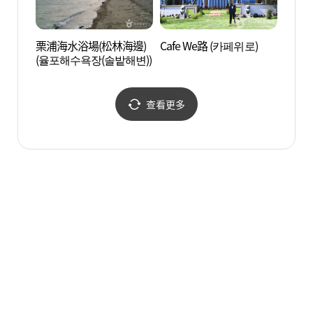
栗浦海水浴場(松林海邊)
Cafe We路 (카페위로)
寶城江
(율포해수욕장(솔밭해변))
을)
查看更多