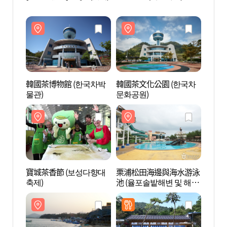
韓國茶博物館 (한국차박
韓國茶文化公園 (한국차
韓國茶
물관)
문화공원)
문화공
寶城茶香節 (보성다향대
栗浦松田海邊與海水游泳
栗浦海
축제)
池 (율포솔밭해변 및 해수
(율포
풀장)