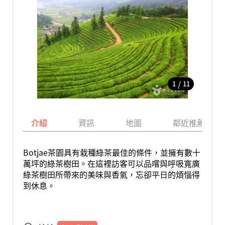
/
1
11
介紹
資訊
地圖
鄰近推薦景點
Botjae茶園具有栽種綠茶最佳的條件，並擁有數十
萬坪的綠茶樹田。在這裡訪客可以品嚐與呼吸寬廣
綠茶樹田所帶來的美味與香氣，忘卻平日的煩惱得
到休息。