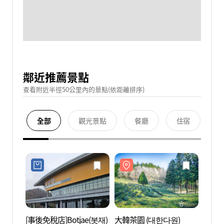
鄰近推薦景點
查看附近半徑50公里內的景點(依距離排序)
全部
觀光景點
餐廳
住宿
[事後免稅店]Botjae(봇재)
大韓茶園 (대한다원)
大韓茶